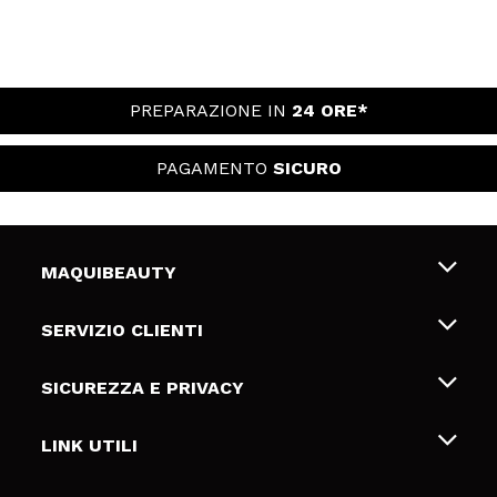
PREPARAZIONE IN
24 ORE*
PAGAMENTO
SICURO
MAQUIBEAUTY
Chi siamo
SERVIZIO CLIENTI
Offerte di lavoro
Spedizioni & Resi
SICUREZZA E PRIVACY
Gift Cards
Recesso / Resi
Termini e condizioni
LINK UTILI
Metodi di pagamamento
Informativa sulla privacy
Contattaci