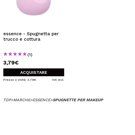
essence - Spugnetta per
trucco e cottura
(1)
3,79€
ACQUISTARE
Prezzo x Unità: 3,79€
IVA Incl.
TOP
>
MARCHE
>
ESSENCE
>
SPUGNETTE PER MAKEUP