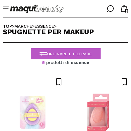
╳
╳
SELEZIONA LA TUA LINGUA
TOP
MARCHE
ESSENCE
>
>
>
SPUGNETTE PER MAKEUP
Sono già #maquilover, ho un account
BENVENUTO!
ITALIANO
ESPAÑOL
ORDINARE E FILTRARE
ENGLISH
FRANCES
5
prodotti di
essence
ALEMAN
PORTUGUESE
Ha dimenticato la password?
Non ho un account qui