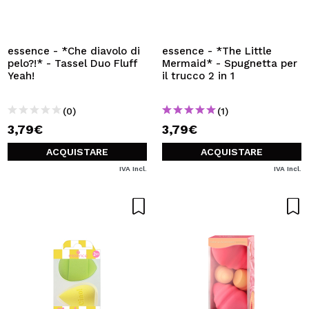
VOGLIO REGISTRARMI
Creando un account su Maquibeauty.it potrai fare i tuoi
acquisti velocemente, controllare lo stato dei tuoi ordini e
essence - *Che diavolo di
essence - *The Little
consultare le tue operazioni precedenti.
pelo?!* - Tassel Duo Fluff
Mermaid* - Spugnetta per
Yeah!
il trucco 2 in 1
CREARE UN ACCOUNT
(0)
(1)
3,79€
3,79€
ACQUISTARE
ACQUISTARE
IVA Incl.
IVA Incl.