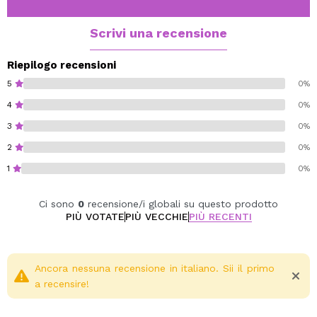
trucco.
Scrivi una recensione
Vegan.
Cruelty free.
Riepilogo recensioni
5
0%
4
0%
3
0%
2
0%
1
0%
Ci sono
0
recensione/i globali su questo prodotto
PIÙ VOTATE
PIÙ VECCHIE
PIÙ RECENTI
Ancora nessuna recensione in italiano. Sii il primo
a recensire!