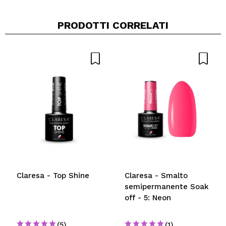
PRODOTTI CORRELATI
Condividi un video o una foto
Il tuo video potrebbe essere il primo. Immaginalo...
Consiglieresti questo acquisto?
Si
No
5/5
INVIA
Claresa - Top Shine
Claresa - Smalto
semipermanente Soak
off - 5: Neon
(5)
(1)