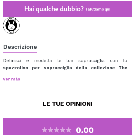
Hai qualche dubbio?
Ti aiutiamo
qui
Descrizione
Definisci e modella le tue sopracciglia con lo
spazzolino per sopracciglia della collezione The
Little Mermaid di Essence x Disney
.
ver más
Questo pratico strumento è perfetto per pettinare,
modellare e sfumare il prodotto sulle sopracciglia,
ottenendo un risultato naturale e curato.
LE TUE
OPINIONI
La sua spazzola a spirale aiuta a distribuire
uniformemente la matita o il gel e a tenere fermo ogni
pelo.
Il mango pastello iridescente, ispirato al mondo marino,
0.00
dona un tocco magico e da collezione alla tua routine di