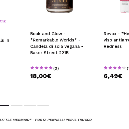
tra:
Book and Glow -
Revox - *He
*Remarkable Worlds* -
viso antiar
ls in
Candela di soia vegana -
Redness
Baker Street 221B
(3)
(
18,00€
6,49€
LITTLE MERMAID* - PORTA PENNELLI PER IL TRUCCO