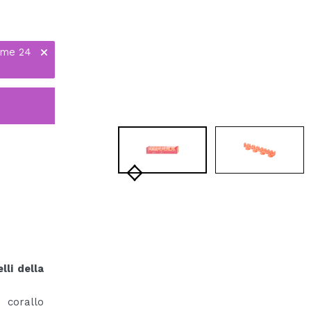
ime 24
lli della
 corallo