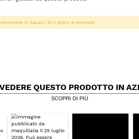
ecensione in italiano. Sii il primo a recensire!
 VEDERE QUESTO PRODOTTO IN AZ
Condividi un video o una foto
Il tuo video potrebbe essere il primo. Immaginalo...
SCOPRI DI PIÙ
5/
to acquisto?
Si
No
A