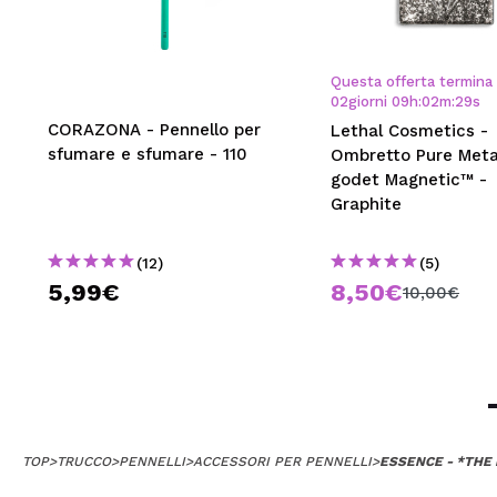
Questa offerta termina 
02
giorni
09
h
:
02
m
:
29
s
CORAZONA - Pennello per
Lethal Cosmetics -
sfumare e sfumare - 110
Ombretto Pure Meta
godet Magnetic™ -
Graphite
(12)
(5)
5,99€
8,50€
10,00€
TOP
>
TRUCCO
>
PENNELLI
>
ACCESSORI PER PENNELLI
>
ESSENCE - *THE 