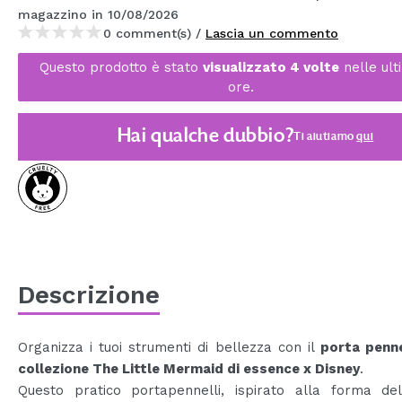
magazzino
in 10/08/2026
MAQUIFARMA
0 comment(s) /
Lascia un commento
KOREA ZONE
Questo prodotto è stato
visualizzato 4 volte
nelle ult
TRAVEL SIZE
ore.
NATURE
Hai qualche dubbio?
Ti aiutiamo
qui
SPECIALE
OUTLET
SONO TORNATI!
PROSSIMAMENTE
Descrizione
BLOG
Organizza i tuoi strumenti di bellezza con il
porta penne
collezione The Little Mermaid di essence x Disney
.
Questo pratico portapennelli, ispirato alla forma del