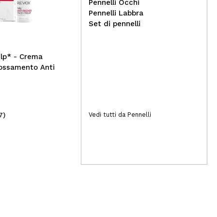
Alma Secret - Crema solare
Wib
Pennelli Occhi
viso SPF50 con colore -
Oli
Pennelli Labbra
Sabbia
Set di pennelli
lp* - Crema
rossamento Anti
7)
(12)
Vedi tutti da Pennelli
31,20€
9,