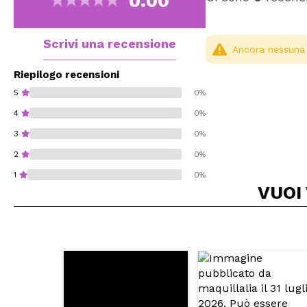
0.00
Scrivi una recensione
Ancora nessuna r
Riepilogo recensioni
5
0%
4
0%
3
0%
2
0%
1
0%
VUOI
Consiglieresti ques
INVI