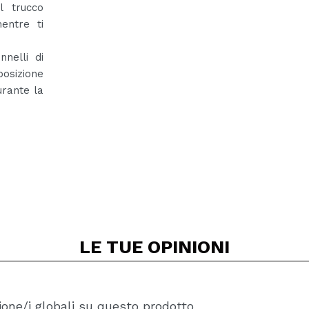
l trucco
entre ti
nnelli di
posizione
urante la
LE TUE
OPINIONI
one/i globali su questo prodotto