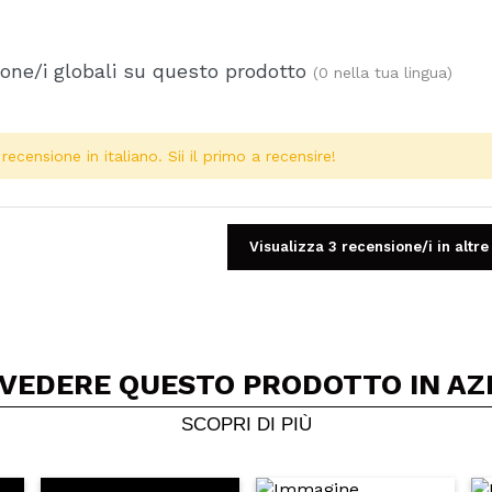
one/i globali su questo prodotto
(0 nella tua lingua)
ecensione in italiano. Sii il primo a recensire!
Visualizza 3 recensione/i in altre
 VEDERE QUESTO PRODOTTO IN AZ
Condividi un video o una foto
Il tuo video potrebbe essere il primo. Immaginalo...
SCOPRI DI PIÙ
5/
to acquisto?
Si
No