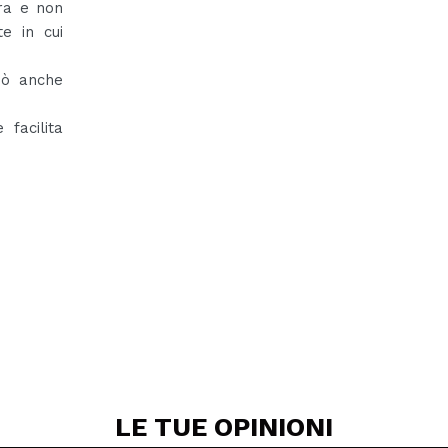
ra e non
e in cui
uò anche
 facilita
LE TUE
OPINIONI