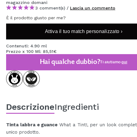
magazzino
domani
MAQUIFARMA
3 comment(s) /
Lascia un commento
KOREA ZONE
È il prodotto giusto per me?
TRAVEL SIZE
Attiva il tuo match personalizzato ›
NATURE
Contenuti: 4.90 ml
Prezzo x 100 Ml: 85,51€
Hai qualche dubbio?
SPECIALE
Ti aiutiamo
qui
OUTLET
SONO TORNATI!
PROSSIMAMENTE
Descrizione
Ingredienti
BLOG
Tinta labbra e guance
What a Tint!, per un look comple
unico prodotto.