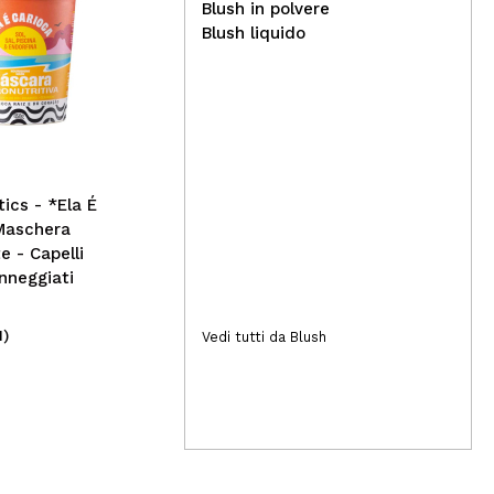
Blush in polvere
Blush liquido
Jov
Gr
Lola Cosmetics - *Ela É
Carioca* - Trattamento
riparatore proteico 3 in 1
per capelli
ics - *Ela É
Maschera
e - Capelli
nneggiati
1)
(1)
Vedi tutti da Blush
19,99€
1,