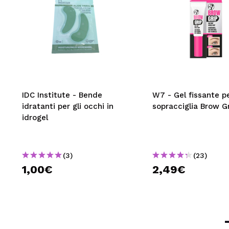
IDC Institute - Bende
W7 - Gel fissante p
idratanti per gli occhi in
sopracciglia Brow G
idrogel
(3)
(23)
1,00€
2,49€