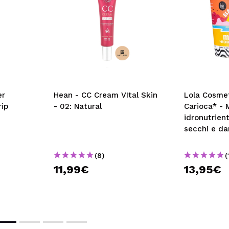
er
Hean - CC Cream VItal Skin
Lola Cosmet
rip
- 02: Natural
Carioca* - 
idronutrient
secchi e da
(8)
(
11,99€
13,95€