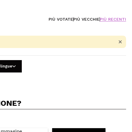
PIÙ VOTATE
PIÙ VECCHIE
PIÙ RECENTI
 lingue
IONE?
5