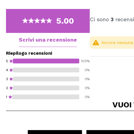
5.00
Ci sono
3
recensi
Scrivi una recensione
Ancora nessuna r
Riepilogo recensioni
5
100%
4
0%
3
0%
2
0%
1
0%
VUOI
Consiglieresti ques