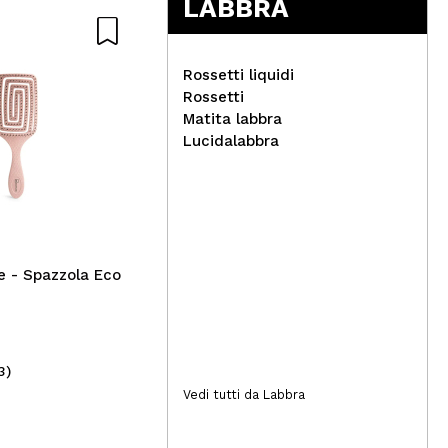
LABBRA
Rossetti liquidi
Rossetti
Matita labbra
Lucidalabbra
Tec
Pal
Medik8 - *Crystal Retinal*
- Crema contorno occhi
antietà con Retinal e
Vitamina A Ceramide Eye 3
te - Spazzola Eco
3)
(1)
53,00€
8,
Vedi tutti da Labbra