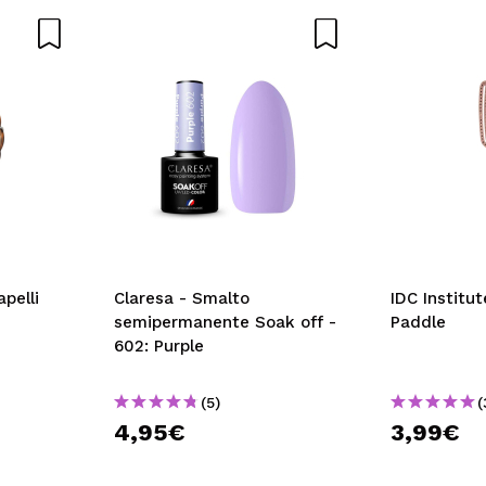
A
apelli
Claresa - Smalto
IDC Institu
semipermanente Soak off -
Paddle
602: Purple
(5)
(
4,95€
3,99€