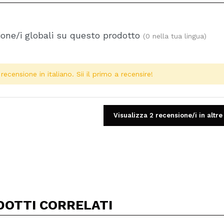
one/i globali su questo prodotto
(0 nella tua lingua)
ecensione in italiano. Sii il primo a recensire!
Visualizza 2 recensione/i in altre
Condividi un video o una foto
Il tuo video potrebbe essere il primo. Immaginalo...
DOTTI CORRELATI
5/
to acquisto?
Si
No