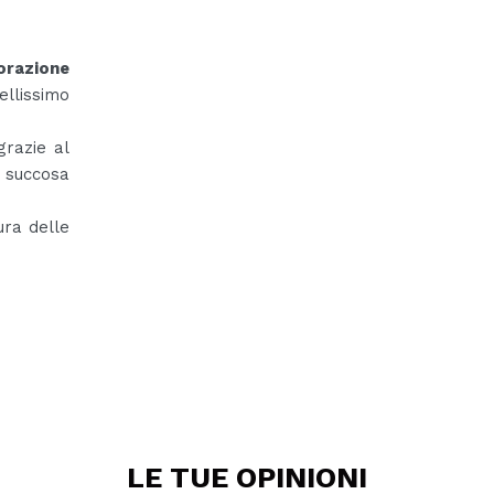
orazione
lissimo
grazie al
a succosa
ura delle
LE TUE
OPINIONI