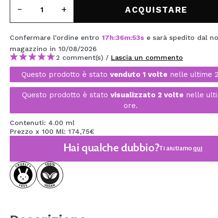
MAQUIFARMA
ACQUISTARE
KOREA ZONE
Confermare l'ordine entro
17
h
:
36
m
:
53
s
e sarà spedito dal n
TRAVEL SIZE
magazzino
in 10/08/2026
2 comment(s) /
Lascia un commento
NATURE
Questo prodotto è stato
venduto 1 volte
nelle ultime 
Questo prodotto è stato
visualizzato 2 volte
nelle ult
SPECIALE
ore.
OUTLET
Contenuti: 4.00 ml
Prezzo x 100 Ml: 174,75€
SONO TORNATI!
Hai qualche dubbio?
Ti aiutiamo
qui
PROSSIMAMENTE
BLOG