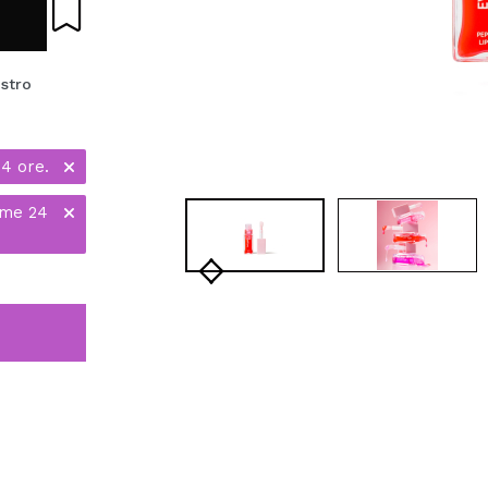
ostro
24 ore.
ime 24