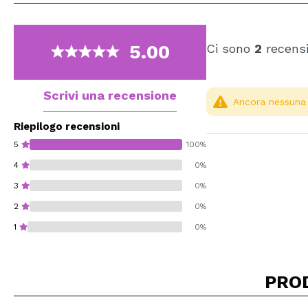
5.00
Ci sono
2
recensi
Scrivi una recensione
Ancora nessuna r
Riepilogo recensioni
5
100%
4
0%
3
0%
2
0%
1
0%
PRO
Consiglieresti ques