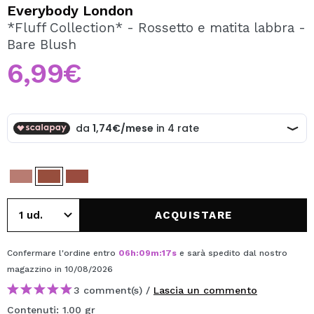
VOGLIO REGISTRARMI
Everybody London
*Fluff Collection* - Rossetto e matita labbra -
Creando un account su Maquibeauty.it potrai fare i tuoi
Bare Blush
acquisti velocemente, controllare lo stato dei tuoi ordini e
consultare le tue operazioni precedenti.
6,99€
CREARE UN ACCOUNT
ACQUISTARE
Confermare l'ordine entro
06
h
:
09
m
:
17
s
e sarà spedito dal nostro
magazzino
in 10/08/2026
3 comment(s) /
Lascia un commento
Contenuti: 1.00 gr