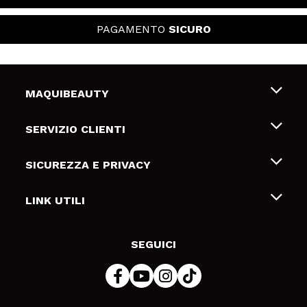
PAGAMENTO
SICURO
MAQUIBEAUTY
Chi siamo
SERVIZIO CLIENTI
Offerte di lavoro
Spedizioni & Resi
SICUREZZA E PRIVACY
Gift Cards
Recesso / Resi
Termini e condizioni
LINK UTILI
Metodi di pagamamento
Informativa sulla privacy
Contattaci
Politica Cookies
SEGUICI
Risoluzione delle controversie online (ODR)