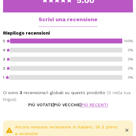
5.00
Vegan.
Cruelty free.
Scrivi una recensione
Riepilogo recensioni
5
100%
4
0%
3
0%
2
0%
1
0%
Ci sono
3
recensione/i globali su questo prodotto
(0 nella tua
lingua)
PIÙ VOTATE
PIÙ VECCHIE
PIÙ RECENTI
Ancora nessuna recensione in italiano. Sii il primo
a recensire!