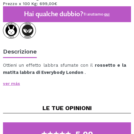
Prezzo x 100 Kg: 699,00€
Hai qualche dubbio?
Ti aiutiamo
qui
Descrizione
Ottieni un effetto labbra sfumate con il
rossetto e
la
matita labbra di Everybody London
.
Questo prodotto 2 in 1 unisce la precisione di un
ver más
eyeliner alla coprenza di un rossetto, offrendo
versatilità, comfort e una finitura satinata impeccabile.
La sua formula cremosa e leggera scorre facilmente,
LE TUE
OPINIONI
offrendo un colore intenso, una copertura totale e un
comfort che dura tutto il giorno.
Grazie al formato automatico, puoi ritoccare in qualsiasi
momento senza bisogno di temperamatite.