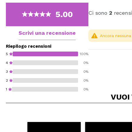
5.00
Ci sono
2
recensi
Scrivi una recensione
Ancora nessuna r
Riepilogo recensioni
5
100%
4
0%
3
0%
2
0%
1
0%
VUOI
Consiglieresti ques