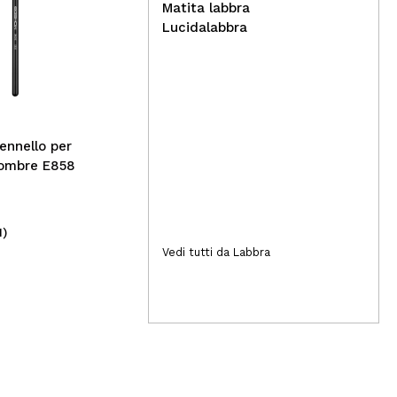
Matita labbra
Lucidalabbra
iD 
Organic Shop - Shampoo
Att
solido anti riflessi gialli -
Nec
Mirtillo rosso e karitè
ennello per
 ombre E858
1)
(3)
7,49€
9
Vedi tutti da Labbra