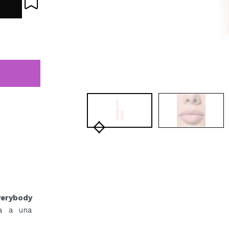
verybody
ca a una