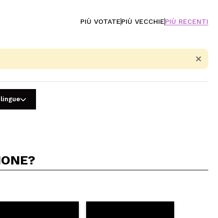
PIÙ VOTATE
PIÙ VECCHIE
PIÙ RECENTI
 lingue
IONE?
5