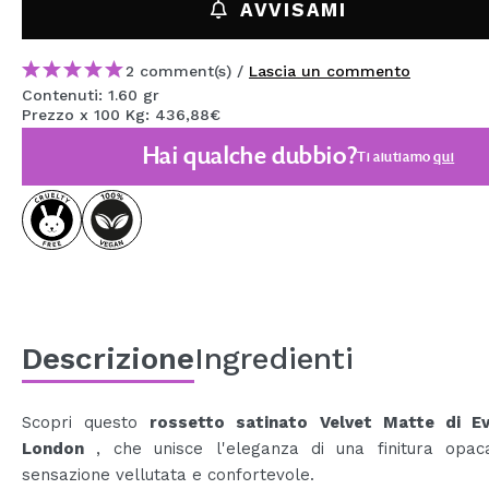
AVVISAMI
MAQUIFARMA
KOREA ZONE
2 comment(s) /
Lascia un commento
Contenuti: 1.60 gr
TRAVEL SIZE
Prezzo x 100 Kg: 436,88€
NATURE
Hai qualche dubbio?
Ti aiutiamo
qui
SPECIALE
OUTLET
SONO TORNATI!
PROSSIMAMENTE
Descrizione
Ingredienti
BLOG
Scopri questo
rossetto satinato Velvet Matte di E
London
, che unisce l'eleganza di una finitura opa
sensazione vellutata e confortevole.