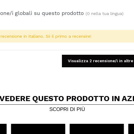
one/i globali su questo prodotto
(0 nella tua lingua)
ecensione in italiano. Sii il primo a recensire!
Visualizza 2 recensione/i in altre
 VEDERE QUESTO PRODOTTO IN AZ
Condividi un video o una foto
Il tuo video potrebbe essere il primo. Immaginalo...
SCOPRI DI PIÙ
5/
to acquisto?
Si
No