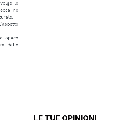
vvolge le
secca né
turale.
l'aspetto
to opaco
ra delle
LE TUE
OPINIONI