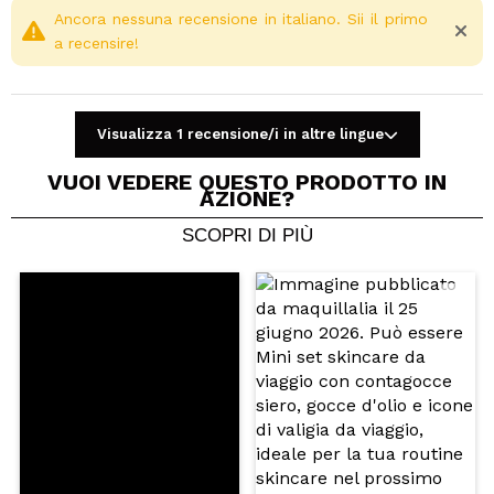
Ancora nessuna recensione in italiano. Sii il primo
a recensire!
Visualizza 1 recensione/i in altre lingue
VUOI VEDERE QUESTO PRODOTTO IN
AZIONE?
SCOPRI DI PIÙ
Condividi un video o una foto
Il tuo video potrebbe essere il primo. Immaginalo...
Consiglieresti questo acquisto?
Si
No
5/5
INVIA