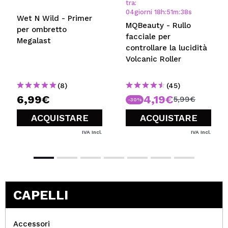
tra:
04
giorni
18
h
:
51
m
:
38
s
Wet N Wild - Primer
MQBeauty - Rullo
per ombretto
facciale per
Megalast
controllare la lucidità
Volcanic Roller
(8)
(45)
6,99€
4,19€
5,99€
-30%
ACQUISTARE
ACQUISTARE
IVA Incl.
IVA Incl.
CAPELLI
Accessori