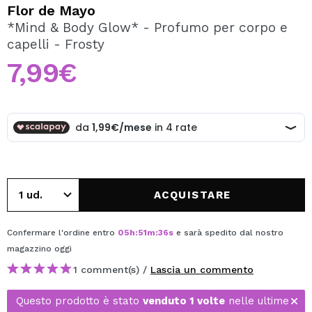
VOGLIO REGISTRARMI
Flor de Mayo
*Mind & Body Glow* - Profumo per corpo e
Creando un account su Maquibeauty.it potrai fare i tuoi
capelli - Frosty
acquisti velocemente, controllare lo stato dei tuoi ordini e
consultare le tue operazioni precedenti.
7,99€
CREARE UN ACCOUNT
ACQUISTARE
Confermare l'ordine entro
05
h
:
51
m
:
36
s
e sarà spedito dal nostro
magazzino
oggi
1 comment(s) /
Lascia un commento
Questo prodotto è stato
venduto 1 volte
nelle ultime