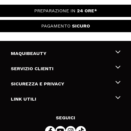
PREPARAZIONE IN
24 ORE*
PAGAMENTO
SICURO
MAQUIBEAUTY
Chi siamo
SERVIZIO CLIENTI
Offerte di lavoro
Spedizioni & Resi
SICUREZZA E PRIVACY
Gift Cards
Recesso / Resi
Termini e condizioni
LINK UTILI
Metodi di pagamamento
Informativa sulla privacy
Contattaci
Politica Cookies
SEGUICI
Risoluzione delle controversie online (ODR)