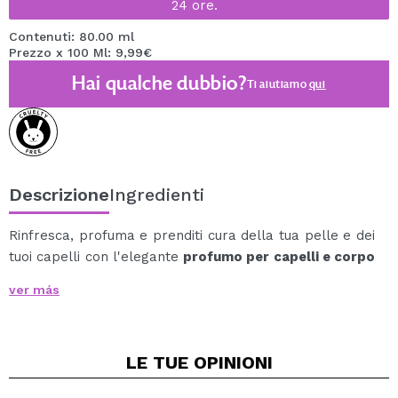
24 ore.
Contenuti: 80.00 ml
Prezzo x 100 Ml: 9,99€
Hai qualche dubbio?
Ti aiutiamo
qui
Descrizione
Ingredienti
Rinfresca, profuma e prenditi cura della tua pelle e dei
tuoi capelli con l'elegante
profumo per capelli e corpo
Frosty di Flor de Mayo
, una fragranza serena e
ver más
sofisticata con una base muschiata che avvolge
delicatamente i sensi.
La sua formula leggera con Pantenolo (Vitamina B5)
LE TUE
OPINIONI
condiziona e ammorbidisce i capelli senza appesantirli,
donando un tocco di lucentezza naturale e lasciando la