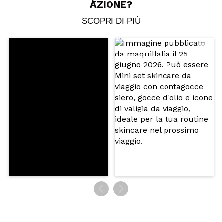
AZIONE?
SCOPRI DI PIÙ
Condividi un video o una foto
Il tuo video potrebbe essere il primo. Immaginalo...
Consiglieresti questo acquisto?
Si
No
5/5
INVIA