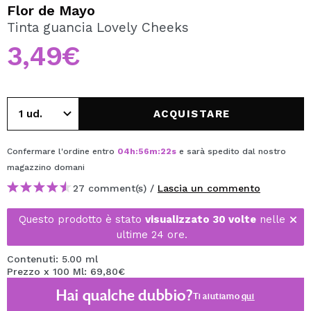
VOGLIO REGISTRARMI
Flor de Mayo
Tinta guancia Lovely Cheeks
Creando un account su Maquibeauty.it potrai fare i tuoi
acquisti velocemente, controllare lo stato dei tuoi ordini e
3,49€
consultare le tue operazioni precedenti.
CREARE UN ACCOUNT
ACQUISTARE
Confermare l'ordine entro
04
h
:
56
m
:
22
s
e sarà spedito dal nostro
magazzino
domani
27 comment(s) /
Lascia un commento
Questo prodotto è stato
visualizzato 30 volte
nelle
ultime 24 ore.
Contenuti: 5.00 ml
Prezzo x 100 Ml: 69,80€
Hai qualche dubbio?
Ti aiutiamo
qui