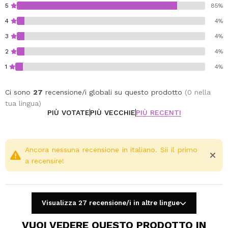
5
85%
4
4%
3
4%
2
4%
1
4%
Ci sono
27
recensione/i globali su questo prodotto
(0 nella
tua lingua)
PIÙ VOTATE
PIÙ VECCHIE
PIÙ RECENTI
Ancora nessuna recensione in italiano. Sii il primo
a recensire!
Visualizza 27 recensione/i in altre lingue
VUOI VEDERE QUESTO PRODOTTO IN