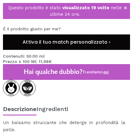
Questo prodotto è stato
visualizzato 19 volte
nelle
ultime 24 ore.
È il prodotto giusto per me?
Attiva il tuo match personalizzato ›
Contenuti: 50.00 ml
Prezzo x 100 Ml: 11,98€
Hai qualche dubbio?
Ti aiutiamo
qui
Descrizione
Ingredienti
Un balsamo struccante che deterge in profondità la
pelle.