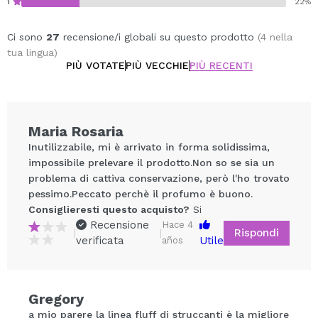
1
22%
Ci sono
27
recensione/i globali su questo prodotto
(4 nella
tua lingua)
PIÙ VOTATE
PIÙ VECCHIE
PIÙ RECENTI
Maria Rosaria
Inutilizzabile, mi è arrivato in forma solidissima,
impossibile prelevare il prodotto.Non so se sia un
problema di cattiva conservazione, però l'ho trovato
pessimo.Peccato perchè il profumo è buono.
Consiglieresti questo acquisto?
Si
Recensione
Hace 4
Rispondi
|
|
verificata
Utile
años
Condividi un video o una foto
Il tuo video potrebbe essere il primo. Immaginalo...
Gregory
a mio parere la linea fluff di struccanti è la migliore