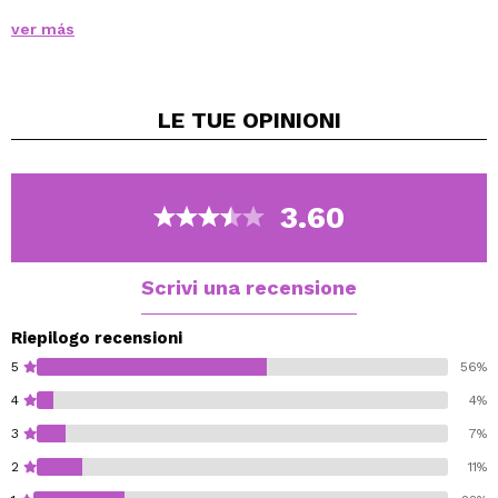
Grazie ai suoi ingredienti morbidi non provoca
ver más
irritazione o secchezza.
LE TUE
OPINIONI
3.60
Scrivi una recensione
Riepilogo recensioni
5
56%
4
4%
3
7%
2
11%