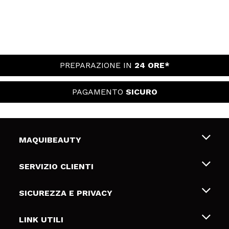
PREPARAZIONE IN
24 ORE*
PAGAMENTO
SICURO
MAQUIBEAUTY
Chi siamo
SERVIZIO CLIENTI
Offerte di lavoro
Spedizioni & Resi
SICUREZZA E PRIVACY
Gift Cards
Recesso / Resi
Termini e condizioni
LINK UTILI
Metodi di pagamamento