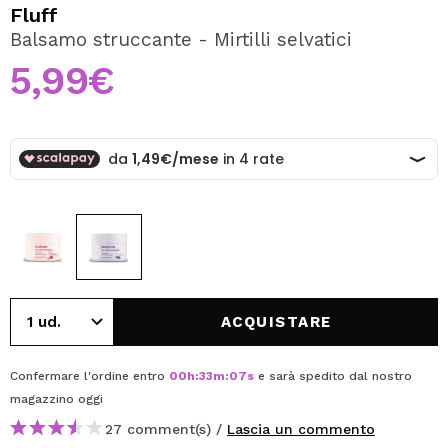
VOGLIO REGISTRARMI
Fluff
Balsamo struccante - Mirtilli selvatici
Creando un account su Maquibeauty.it potrai fare i tuoi
acquisti velocemente, controllare lo stato dei tuoi ordini e
5,99€
consultare le tue operazioni precedenti.
CREARE UN ACCOUNT
ACQUISTARE
Confermare l'ordine entro
00
h
:
33
m
:
06
s
e sarà spedito dal nostro
magazzino
oggi
27 comment(s) /
Lascia un commento