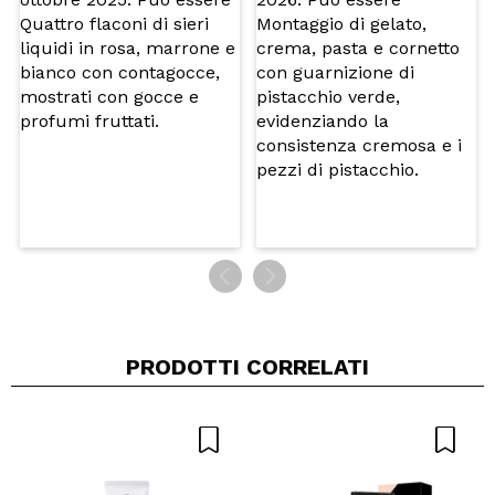
Consiglieresti questo acquisto?
Si
No
5/5
INVIA
PRODOTTI CORRELATI