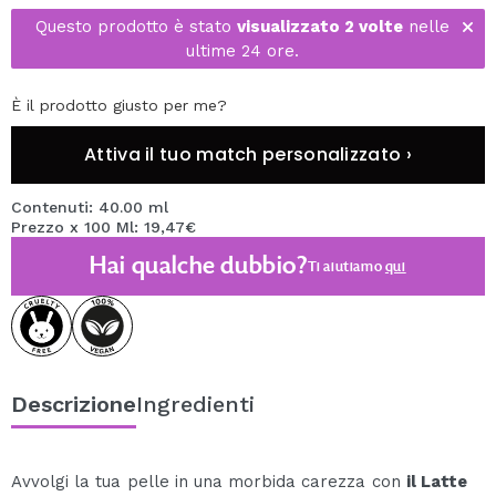
Questo prodotto è stato
visualizzato 2 volte
nelle
ultime 24 ore.
È il prodotto giusto per me?
Attiva il tuo match personalizzato ›
Contenuti: 40.00 ml
Prezzo x 100 Ml: 19,47€
Hai qualche dubbio?
Ti aiutiamo
qui
Descrizione
Ingredienti
Avvolgi la tua pelle in una morbida carezza con
il Latte