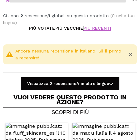
1
0%
Ci sono
2
recensione/i globali su questo prodotto
(0 nella tua
lingua)
PIÙ VOTATE
PIÙ VECCHIE
PIÙ RECENTI
Ancora nessuna recensione in italiano. Sii il primo
a recensire!
Visualizza 2 recensione/i in altre lingue
VUOI VEDERE QUESTO PRODOTTO IN
AZIONE?
SCOPRI DI PIÙ
Condividi un video o una foto
Il tuo video potrebbe essere il primo. Immaginalo...