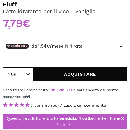
VOGLIO REGISTRARMI
Fluff
Latte idratante per il viso - Vaniglia
Creando un account su Maquibeauty.it potrai fare i tuoi
acquisti velocemente, controllare lo stato dei tuoi ordini e
7,79€
consultare le tue operazioni precedenti.
CREARE UN ACCOUNT
ACQUISTARE
Confermare l'ordine entro
10
h
:
32
m
:
57
s
e sarà spedito dal nostro
magazzino
oggi
2 comment(s) /
Lascia un commento
Questo prodotto è stato
venduto 1 volte
nelle ultime
24 ore.