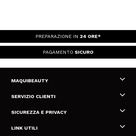
PREPARAZIONE IN
24 ORE*
PAGAMENTO
SICURO
MAQUIBEAUTY
Chi siamo
SERVIZIO CLIENTI
Offerte di lavoro
Spedizioni & Resi
SICUREZZA E PRIVACY
Gift Cards
Recesso / Resi
Termini e condizioni
LINK UTILI
Metodi di pagamamento
Informativa sulla privacy