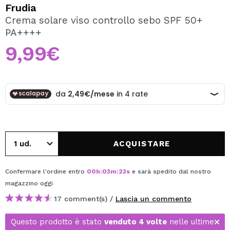
VOGLIO REGISTRARMI
Frudia
Crema solare viso controllo sebo SPF 50+
Creando un account su Maquibeauty.it potrai fare i tuoi
PA++++
acquisti velocemente, controllare lo stato dei tuoi ordini e
consultare le tue operazioni precedenti.
9,99€
CREARE UN ACCOUNT
ACQUISTARE
Confermare l'ordine entro
00
h
:
03
m
:
23
s
e sarà spedito dal nostro
magazzino
oggi
17 comment(s) /
Lascia un commento
Questo prodotto è stato
venduto 4 volte
nelle ultime