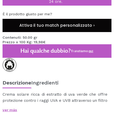
24 ore.
È il prodotto giusto per me?
Attiva il tuo match personalizzato ›
Contenuti: 50.00 gr
Prezzo x 100 Kg: 19,98€
Hai qualche dubbio?
Ti aiutiamo
qui
Descrizione
Ingredienti
Crema solare ricca di estratto di uva verde che offre
protezione contro i raggi UVA e UVB attraverso un filtro
SPF50+.
ver más
È perfetto per la pelle grassa!