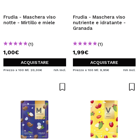
VOGLIO REGISTRARMI
Creando un account su Maquibeauty.it potrai fare i tuoi
Frudia - Maschera viso
Frudia - Maschera viso
acquisti velocemente, controllare lo stato dei tuoi ordini e
notte - Mirtillo e miele
nutriente e idratante -
consultare le tue operazioni precedenti.
Granada
(1)
(1)
CREARE UN ACCOUNT
1,00€
1,99€
ACQUISTARE
ACQUISTARE
Prezzo x 100 Ml: 20,00€
IVA Incl.
Prezzo x 100 Ml: 9,95€
IVA Incl.