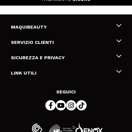
MAQUIBEAUTY
Chi siamo
SERVIZIO CLIENTI
Offerte di lavoro
Spedizioni & Resi
SICUREZZA E PRIVACY
Gift Cards
Recesso / Resi
Termini e condizioni
LINK UTILI
Metodi di pagamamento
Informativa sulla privacy
Contattaci
Politica Cookies
SEGUICI
Risoluzione delle controversie online (ODR)