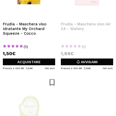
Frudia - Maschera viso
Frudia - Maschera viso Air
idratante My Orchard
24 - Watery
Squeeze - Cocco
(1)
(1)
1,50€
1,89€
ACQUISTARE
AVVISAMI
Prezzo x 100 Ml: 7,50€
IVA Incl.
Prezzo x 100 Ml: 7,56€
IVA Incl.