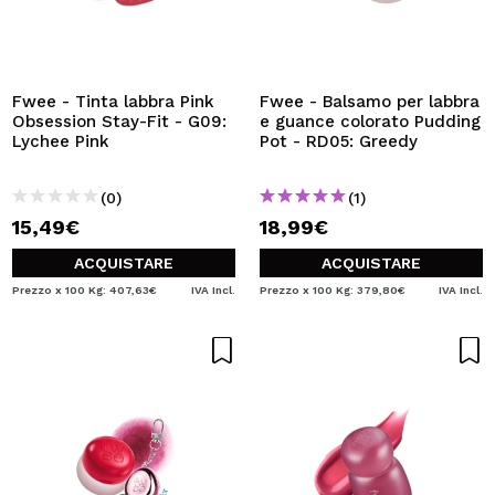
Fwee - Tinta labbra Pink
Fwee - Balsamo per labbra
Obsession Stay-Fit - G09:
e guance colorato Pudding
Lychee Pink
Pot - RD05: Greedy
(0)
(1)
15,49€
18,99€
ACQUISTARE
ACQUISTARE
Prezzo x 100 Kg: 407,63€
IVA Incl.
Prezzo x 100 Kg: 379,80€
IVA Incl.