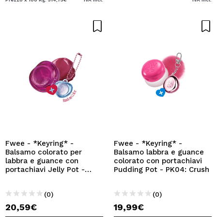
Fwee - *Keyring* -
Fwee - *Keyring* -
Balsamo colorato per
Balsamo labbra e guance
labbra e guance con
colorato con portachiavi
portachiavi Jelly Pot -
Pudding Pot - PK04: Crush
JM01: Compote
(0)
(0)
20,59€
19,99€