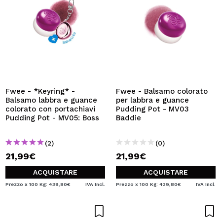
Fwee - *Keyring* -
Fwee - Balsamo colorato
Balsamo labbra e guance
per labbra e guance
colorato con portachiavi
Pudding Pot - MV03
Pudding Pot - MV05: Boss
Baddie
(2)
(0)
21,99€
21,99€
ACQUISTARE
ACQUISTARE
Prezzo x 100 Kg: 439,80€
IVA Incl.
Prezzo x 100 Kg: 439,80€
IVA Incl.