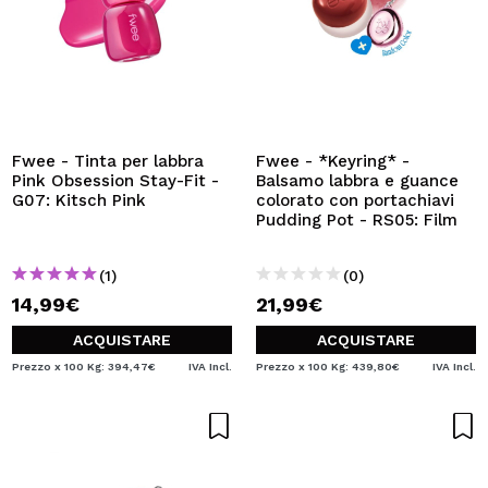
Fwee - Tinta per labbra
Fwee - *Keyring* -
Pink Obsession Stay-Fit -
Balsamo labbra e guance
G07: Kitsch Pink
colorato con portachiavi
Pudding Pot - RS05: Film
(1)
(0)
14,99€
21,99€
ACQUISTARE
ACQUISTARE
Prezzo x 100 Kg: 394,47€
IVA Incl.
Prezzo x 100 Kg: 439,80€
IVA Incl.