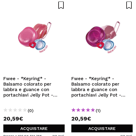
Fwee - *Keyring* -
Fwee - *Keyring* -
Balsamo colorato per
Balsamo colorato per
labbra e guance con
labbra e guance con
portachiavi Jelly Pot -
portachiavi Jelly Pot -
JP01: Sugar Coat
JM03: Cream Tea
(0)
(1)
20,59€
20,59€
ACQUISTARE
ACQUISTARE
Prezzo x 100 Kg: 514,75€
IVA Incl.
IVA Incl.