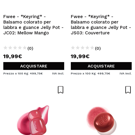
VOGLIO REGISTRARMI
Creando un account su Maquibeauty.it potrai fare i tuoi
Fwee - *Keyring* -
Fwee - *Keyring* -
acquisti velocemente, controllare lo stato dei tuoi ordini e
Balsamo colorato per
Balsamo colorato per
consultare le tue operazioni precedenti.
labbra e guance Jelly Pot -
labbra e guance Jelly Pot -
JC02: Mellow Mango
JS03: Couverture
CREARE UN ACCOUNT
(0)
(0)
19,99€
19,99€
ACQUISTARE
ACQUISTARE
Prezzo x 100 Kg: 499,75€
IVA Incl.
Prezzo x 100 Kg: 499,75€
IVA Incl.