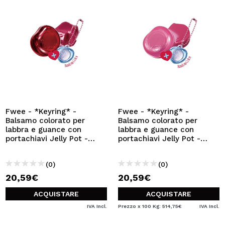
Fwee - *Keyring* -
Fwee - *Keyring* -
Balsamo colorato per
Balsamo colorato per
labbra e guance con
labbra e guance con
portachiavi Jelly Pot -
portachiavi Jelly Pot -
JR03: Cherry Ppo
JP02: Lolly
(0)
(0)
20,59€
20,59€
ACQUISTARE
ACQUISTARE
IVA Incl.
Prezzo x 100 Kg: 514,75€
IVA Incl.