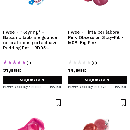
Fwee - *Keyring* -
Fwee - Tinta per labbra
Balsamo labbra e guance
Pink Obsession Stay-Fit -
colorato con portachiavi
M08: Fig Pink
Pudding Pot - RD05:
Greedy
(1)
(0)
21,99€
14,99€
ACQUISTARE
ACQUISTARE
Prezzo x 100 Kg: 439,80€
IVA Incl.
Prezzo x 100 Kg: 394,47€
IVA Incl.