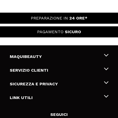
PREPARAZIONE IN
24 ORE*
PAGAMENTO
SICURO
MAQUIBEAUTY
Chi siamo
SERVIZIO CLIENTI
Offerte di lavoro
Spedizioni & Resi
SICUREZZA E PRIVACY
Gift Cards
Recesso / Resi
Termini e condizioni
LINK UTILI
Metodi di pagamamento
Informativa sulla privacy
Contattaci
Politica Cookies
SEGUICI