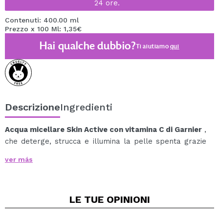
24 ore.
Contenuti: 400.00 ml
Prezzo x 100 Ml: 1,35€
Hai qualche dubbio?
Ti aiutiamo
qui
Descrizione
Ingredienti
Acqua micellare Skin Active con vitamina C di Garnier
,
che deterge, strucca e illumina la pelle spenta grazie
alla sua formula arricchita con vitamina C.
ver más
Rimuovi il trucco e illumina la pelle con quest'acqua
micellare, in un solo gesto.
Le sue micelle agiscono come calamite, catturando
LE TUE
OPINIONI
sporco, trucco e impurità dalla pelle.
Formula ipoallergenica, adatta a tutti i tipi di pelle,