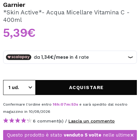
VOGLIO REGISTRARMI
Garnier
*Skin Active*- Acqua Micellare Vitamina C -
Creando un account su Maquibeauty.it potrai fare i tuoi
400ml
acquisti velocemente, controllare lo stato dei tuoi ordini e
consultare le tue operazioni precedenti.
5,39€
CREARE UN ACCOUNT
ACQUISTARE
Confermare l'ordine entro
16
h
:
07
m
:
53
s
e sarà spedito dal nostro
magazzino
in 10/08/2026
6 comment(s) /
Lascia un commento
Questo prodotto è stato
venduto 5 volte
nelle ultime