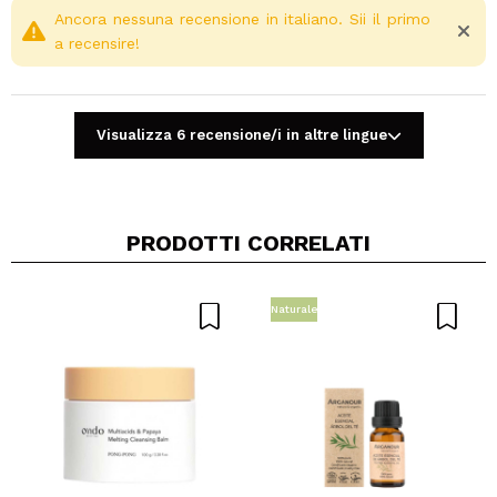
Ancora nessuna recensione in italiano. Sii il primo
a recensire!
Visualizza 6 recensione/i in altre lingue
PRODOTTI CORRELATI
Condividi un video o una foto
Il tuo video potrebbe essere il primo. Immaginalo...
Naturale
Consiglieresti questo acquisto?
Si
No
5/5
INVIA