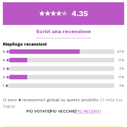
anche le più sensibili, per l'applicazione su viso, occhi e
labbra.
4.35
Bottiglia realizzata al 100% in plastica riciclata.
Cruelty free.
Scrivi una recensione
Riepilogo recensioni
5
67%
4
17%
3
0%
2
17%
1
0%
Ci sono
6
recensione/i globali su questo prodotto
(0 nella tua
lingua)
PIÙ VOTATE
PIÙ VECCHIE
PIÙ RECENTI