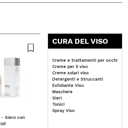
5
CURA DEL VISO
Creme e trattamenti per occhi
Creme per il viso
Creme solari viso
Detergenti e Struccanti
Technic Cosmetics - Cream
Esfoliante Viso
Blush Cheek - Angel
Med
Maschere
vis
Sieri
Rad
Tonici
Spray Viso
 - Siero con
idi