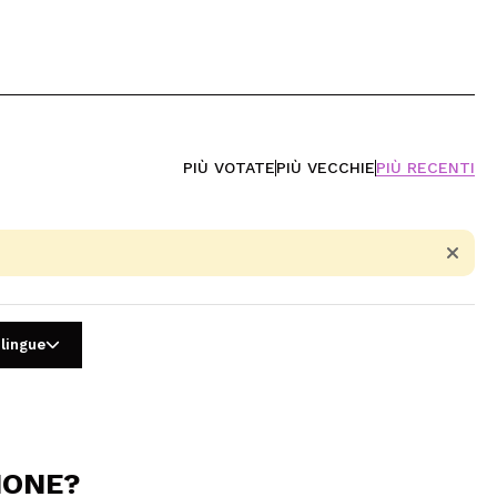
PIÙ VOTATE
PIÙ VECCHIE
PIÙ RECENTI
 lingue
IONE?