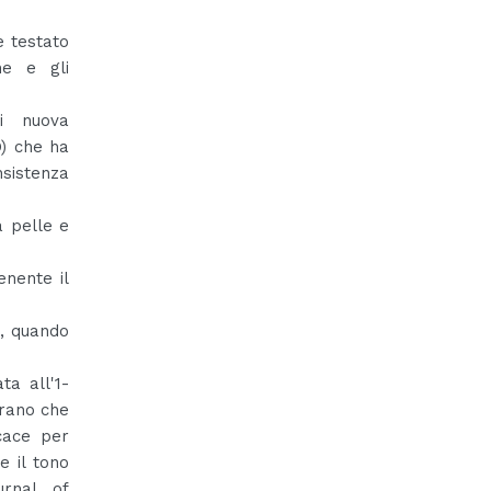
e testato
ne e gli
di nuova
D) che ha
nsistenza
a pelle e
enente il
, quando
ta all'1-
trano che
icace per
e il tono
urnal of