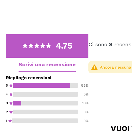
4.75
Ci sono
8
recensi
Scrivi una recensione
Ancora nessuna r
Riepilogo recensioni
5
88%
4
0%
3
13%
2
0%
1
0%
VUOI