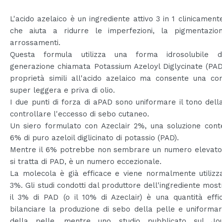
L'acido azelaico è un ingrediente attivo 3 in 1 clinicament
che aiuta a ridurre le imperfezioni, la pigmentazio
arrossamenti.
Questa formula utilizza una forma idrosolubile 
generazione chiamata Potassium Azeloyl Diglycinate (PA
proprietà simili all'acido azelaico ma consente una co
super leggera e priva di olio.
I due punti di forza di aPAD sono uniformare il tono dell
controllare l'eccesso di sebo cutaneo.
Un siero formulato con Azeclair 2%, una soluzione cont
6% di puro azeloil diglicinato di potassio (PAD).
Mentre il 6% potrebbe non sembrare un numero elevato
si tratta di PAD, è un numero eccezionale.
La molecola è già efficace e viene normalmente utilizza
3%. Gli studi condotti dal produttore dell'ingrediente mos
il 3% di PAD (o il 10% di Azeclair) è una quantità eff
bilanciare la produzione di sebo della pelle e uniformar
della pelle, mentre uno studio pubblicato sul Jo