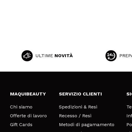
ULTIME
NOVITÀ
PREP
MAQUIBEAUTY
SERVIZIO CLIENTI
S
Chi siamo
Spedizioni & Resi
Te
Offerte di lavoro
Recesso / Resi
In
Gift Cards
Metodi di pagamamento
Po