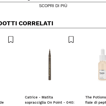
Il tuo video potrebbe essere il primo. Immaginalo...
SCOPRI DI PIÙ
5/
to acquisto?
Si
No
DOTTI CORRELATI
A
Catrice - Matita
The Potions
ide
sopracciglia On Point - 040:
fiale di pept