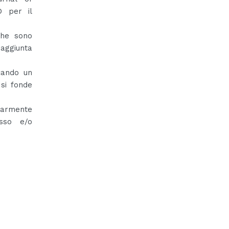
D per il
che sono
aggiunta
cando un
 si fonde
olarmente
esso e/o