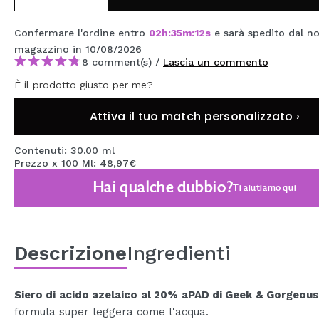
MAQUIFARMA
Confermare l'ordine entro
02
h
:
35
m
:
11
s
e sarà spedito dal no
KOREA ZONE
magazzino
in 10/08/2026
8 comment(s) /
Lascia un commento
TRAVEL SIZE
È il prodotto giusto per me?
NATURE
Attiva il tuo match personalizzato ›
SPECIALE
Contenuti: 30.00 ml
Prezzo x 100 Ml: 48,97€
OUTLET
Hai qualche dubbio?
Ti aiutiamo
qui
SONO TORNATI!
PROSSIMAMENTE
Descrizione
Ingredienti
BLOG
Siero di acido azelaico al 20% aPAD di Geek & Gorgeou
formula super leggera come l'acqua.