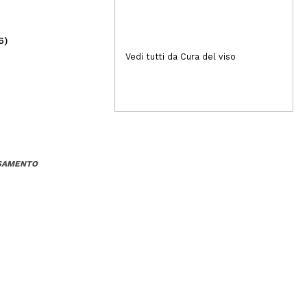
6)
(40)
1,99€
12
Vedi tutti da Cura del viso
SSAMENTO