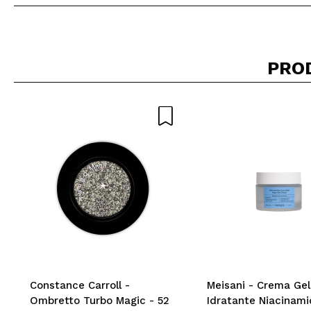
Consiglieresti ques
PRO
INVI
Constance Carroll -
Meisani - Crema Gel
Ombretto Turbo Magic - 52
Idratante Niacinam