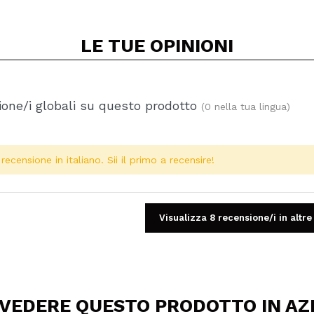
LE TUE
OPINIONI
one/i globali su questo prodotto
(0 nella tua lingua)
ecensione in italiano. Sii il primo a recensire!
Visualizza 8 recensione/i in altre
 VEDERE QUESTO PRODOTTO IN AZ
Condividi un video o una foto