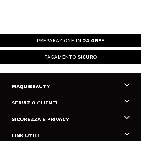
PREPARAZIONE IN
24 ORE*
PAGAMENTO
SICURO
MAQUIBEAUTY
Chi siamo
SERVIZIO CLIENTI
Offerte di lavoro
Spedizioni & Resi
SICUREZZA E PRIVACY
Gift Cards
Recesso / Resi
Termini e condizioni
LINK UTILI
Metodi di pagamamento