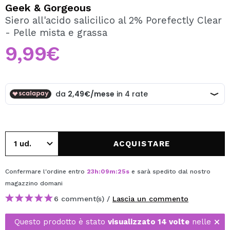
VOGLIO REGISTRARMI
Geek & Gorgeous
Siero all'acido salicilico al 2% Porefectly Clear
Creando un account su Maquibeauty.it potrai fare i tuoi
- Pelle mista e grassa
acquisti velocemente, controllare lo stato dei tuoi ordini e
consultare le tue operazioni precedenti.
9,99€
CREARE UN ACCOUNT
ACQUISTARE
Confermare l'ordine entro
23
h
:
09
m
:
25
s
e sarà spedito dal nostro
magazzino
domani
6 comment(s) /
Lascia un commento
Questo prodotto è stato
visualizzato 14 volte
nelle