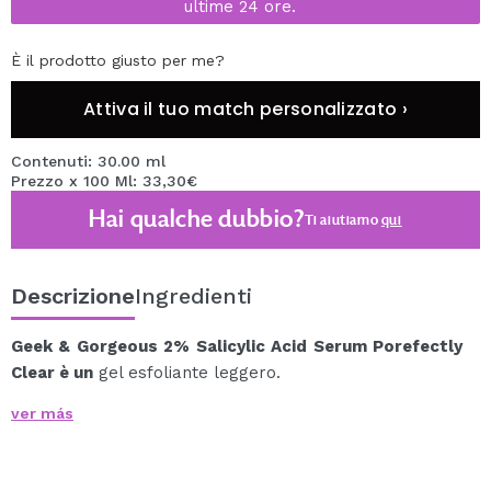
ultime 24 ore.
È il prodotto giusto per me?
Attiva il tuo match personalizzato ›
Contenuti: 30.00 ml
Prezzo x 100 Ml: 33,30€
Hai qualche dubbio?
Ti aiutiamo
qui
Descrizione
Ingredienti
Geek & Gorgeous 2% Salicylic Acid Serum Porefectly
Clear è un
gel esfoliante leggero.
Un siero formulato con acido salicilico, noto anche
ver más
come BHA, e sarcosina, che aiutano a purificare e
minimizzare la comparsa di pori e punti neri e
controllano l'eccesso di sebo.