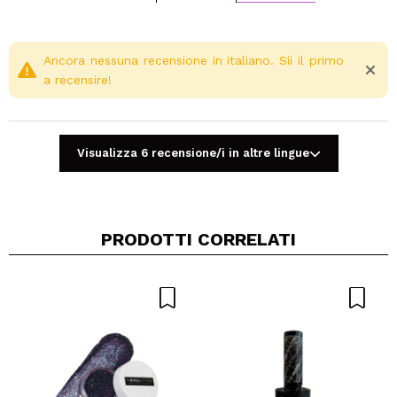
Ancora nessuna recensione in italiano. Sii il primo
a recensire!
Visualizza 6 recensione/i in altre lingue
PRODOTTI CORRELATI
Condividi un video o una foto
Il tuo video potrebbe essere il primo. Immaginalo...
Consiglieresti questo acquisto?
Si
No
5/5
INVIA