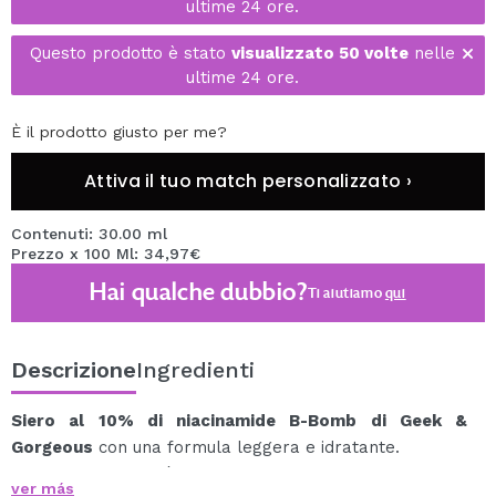
ultime 24 ore.
Questo prodotto è stato
visualizzato 50 volte
nelle
ultime 24 ore.
È il prodotto giusto per me?
Attiva il tuo match personalizzato ›
Contenuti: 30.00 ml
Prezzo x 100 Ml: 34,97€
Hai qualche dubbio?
Ti aiutiamo
qui
Descrizione
Ingredienti
Siero al 10% di niacinamide B-Bomb di Geek &
Gorgeous
con una formula leggera e idratante.
La niacinamide è un ingrediente multifunzionale
ver más