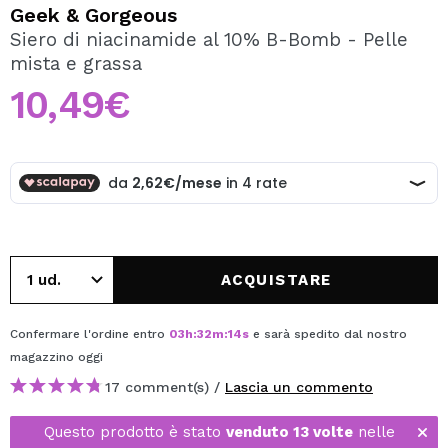
VOGLIO REGISTRARMI
Geek & Gorgeous
Siero di niacinamide al 10% B-Bomb - Pelle
Creando un account su Maquibeauty.it potrai fare i tuoi
mista e grassa
acquisti velocemente, controllare lo stato dei tuoi ordini e
consultare le tue operazioni precedenti.
10,49€
CREARE UN ACCOUNT
ACQUISTARE
Confermare l'ordine entro
03
h
:
32
m
:
14
s
e sarà spedito dal nostro
magazzino
oggi
17 comment(s) /
Lascia un commento
Questo prodotto è stato
venduto 13 volte
nelle