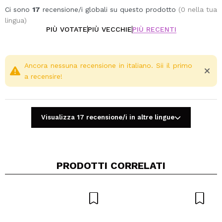
Ci sono
17
recensione/i globali su questo prodotto
(0 nella tua
lingua)
PIÙ VOTATE
PIÙ VECCHIE
PIÙ RECENTI
Ancora nessuna recensione in italiano. Sii il primo
a recensire!
Visualizza 17 recensione/i in altre lingue
PRODOTTI CORRELATI
Condividi un video o una foto
Il tuo video potrebbe essere il primo. Immaginalo...
Consiglieresti questo acquisto?
Si
No