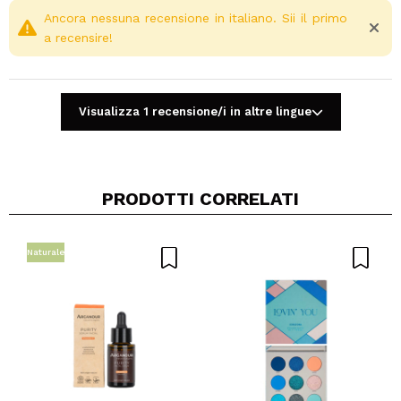
Ancora nessuna recensione in italiano. Sii il primo
a recensire!
Visualizza 1 recensione/i in altre lingue
PRODOTTI CORRELATI
Condividi un video o una foto
Il tuo video potrebbe essere il primo. Immaginalo...
Naturale
Consiglieresti questo acquisto?
Si
No
5/5
INVIA