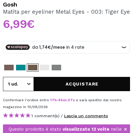
VOGLIO REGISTRARMI
Gosh
Matita per eyeliner Metal Eyes - 003: Tiger Eye
Creando un account su Maquibeauty.it potrai fare i tuoi
acquisti velocemente, controllare lo stato dei tuoi ordini e
6,99€
consultare le tue operazioni precedenti.
CREARE UN ACCOUNT
ACQUISTARE
Confermare l'ordine entro
17
h
:
45
m
:
27
s
e sarà spedito dal nostro
magazzino
in 10/08/2026
1 comment(s) /
Lascia un commento
Questo prodotto è stato
visualizzato 12 volte
nelle