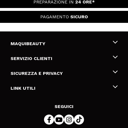
PREPARAZIONE IN
24 ORE*
PAGAMENTO
SICURO
MAQUIBEAUTY
Chi siamo
SERVIZIO CLIENTI
Offerte di lavoro
Spedizioni & Resi
SICUREZZA E PRIVACY
Gift Cards
Recesso / Resi
Termini e condizioni
LINK UTILI
Metodi di pagamamento
Informativa sulla privacy
Contattaci
Politica Cookies
SEGUICI
Risoluzione delle controversie online (ODR)