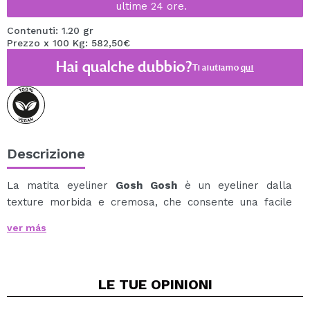
ultime 24 ore.
Contenuti: 1.20 gr
Prezzo x 100 Kg: 582,50€
Hai qualche dubbio?
Ti aiutiamo
qui
Descrizione
La matita eyeliner
Gosh Gosh
è un eyeliner dalla
texture morbida e cremosa, che consente una facile
sfumatura.
ver más
Con una finitura uniforme e metallica che dura fino a 24
ore.
Ottieni una grande intensità di colore con un
LE TUE
OPINIONI
impressionante effetto metallico