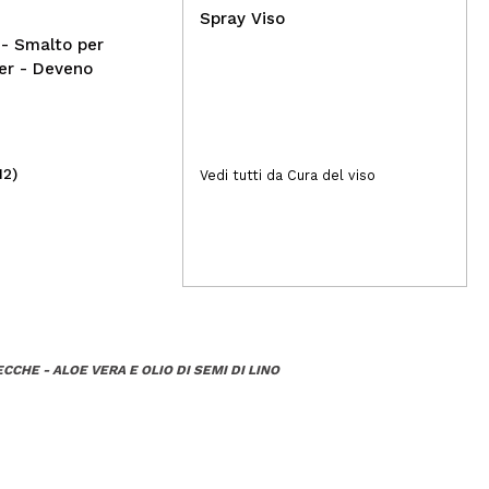
Spray Viso
 Smalto per
ter - Deveno
12)
(8)
Vedi tutti da Cura del viso
1,10€
1,
CHE - ALOE VERA E OLIO DI SEMI DI LINO