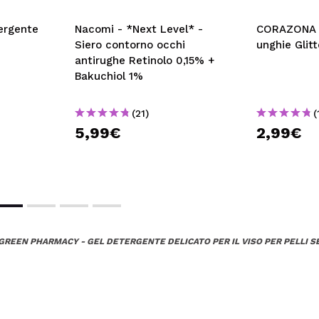
ergente
Nacomi - *Next Level* -
CORAZONA -
Siero contorno occhi
unghie Glit
antirughe Retinolo 0,15% +
Bakuchiol 1%
(21)
(
5,99€
2,99€
GREEN PHARMACY - GEL DETERGENTE DELICATO PER IL VISO PER PELLI SEC