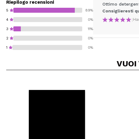
Riepilogo recensioni
Ottimo detergente
5
89%
Consiglieresti q
|
Ha
4
0%
3
11%
2
0%
1
0%
VUOI
Consiglieresti ques
INVI