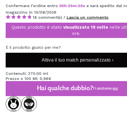
MAQUIFARMA
Confermare l'ordine entro
05
h
:
26
m
:
25
s
e sarà spedito dal n
magazzino
in 10/08/2026
KOREA ZONE
18 comment(s) /
Lascia un commento
Questo prodotto è stato
visualizzato 19 volte
nelle ul
TRAVEL SIZE
ore.
NATURE
È il prodotto giusto per me?
SPECIALE
Attiva il tuo match personalizzato ›
OUTLET
Contenuti: 270.00 ml
Prezzo x 100 Ml: 0,96€
SONO TORNATI!
Hai qualche dubbio?
Ti aiutiamo
qui
PROSSIMAMENTE
BLOG