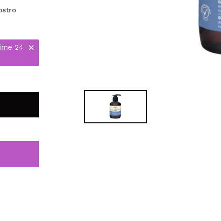
ostro
time 24