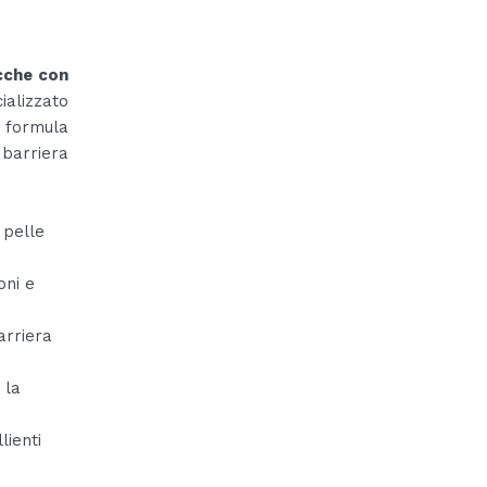
ecche con
ializzato
a formula
barriera
 pelle
oni e
arriera
 la
lienti