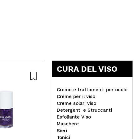
CURA DEL VISO
Creme e trattamenti per occhi
Creme per il viso
Creme solari viso
Agr
Detergenti e Struccanti
The Fruit Company -
ung
Esfoliante Viso
Salviette biodegradabili -
Maschere
Cocco
Sieri
Tonici