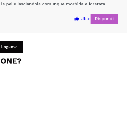
ne la pelle lasciandola comunque morbida e idratata.
Rispondi
Utile
 lingue
IONE?
5