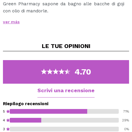
Green Pharmacy sapone da bagno alle bacche di goji
con olio di mandorle.
Detergi delicatamente la pelle e goditi le incredibili
ver más
proprietà naturali che ciascuno dei saponi da bagno
Green Pharmacy può fornire.
Fornisce inoltre un gradevole aroma alla pelle.
LE TUE
OPINIONI
Bacche di Goji antietà, stimola la rigenerazione e
tonifica.
L'olio di mandorle protegge dall'invecchiamento,
4.70
stimola e tonifica.
Scrivi una recensione
Riepilogo recensioni
5
71%
4
29%
3
0%