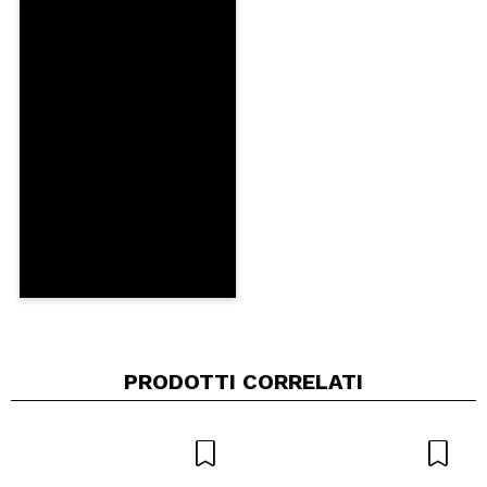
Consiglieresti questo acquisto?
Si
No
5/5
INVIA
PRODOTTI CORRELATI