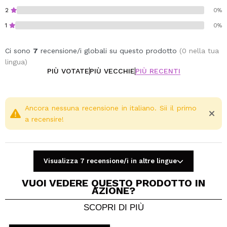
2
0%
1
0%
Ci sono
7
recensione/i globali su questo prodotto
(0 nella tua
lingua)
PIÙ VOTATE
PIÙ VECCHIE
PIÙ RECENTI
Ancora nessuna recensione in italiano. Sii il primo
a recensire!
Visualizza 7 recensione/i in altre lingue
VUOI VEDERE QUESTO PRODOTTO IN
AZIONE?
SCOPRI DI PIÙ
Condividi un video o una foto
Il tuo video potrebbe essere il primo. Immaginalo...