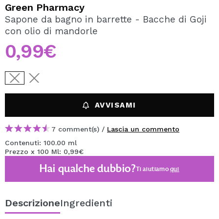
VOGLIO REGISTRARMI
Green Pharmacy
Sapone da bagno in barrette - Bacche di Goji
Creando un account su Maquibeauty.it potrai fare i tuoi
con olio di mandorle
acquisti velocemente, controllare lo stato dei tuoi ordini e
consultare le tue operazioni precedenti.
0,99€
CREARE UN ACCOUNT
AVVISAMI
7 comment(s) /
Lascia un commento
Contenuti: 100.00 ml
Prezzo x 100 Ml: 0,99€
Hai qualche dubbio?
Ti aiutiamo
qui
Descrizione
Ingredienti