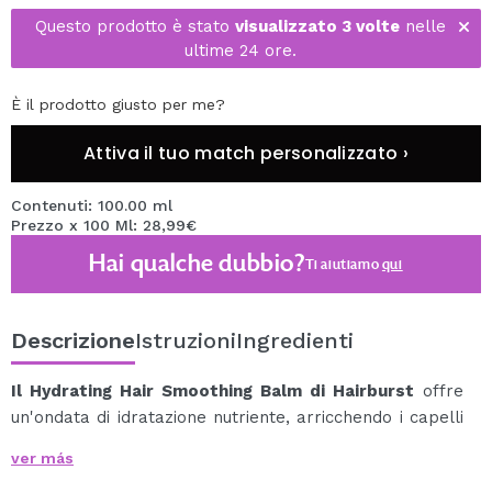
Questo prodotto è stato
visualizzato 3 volte
nelle
ultime 24 ore.
È il prodotto giusto per me?
Attiva il tuo match personalizzato ›
Contenuti: 100.00 ml
Prezzo x 100 Ml: 28,99€
Hai qualche dubbio?
Ti aiutiamo
qui
Descrizione
Istruzioni
Ingredienti
Il Hydrating Hair Smoothing Balm di Hairburst
offre
un'ondata di idratazione nutriente, arricchendo i capelli
con un cocktail di ingredienti premium di derivazione
ver más
naturale per lasciarli senza peso e lucenti.