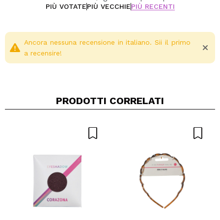
condizionare i capelli
PIÙ VOTATE
PIÙ VECCHIE
PIÙ RECENTI
Ripara e previene le doppie punte, consentendo
una crescita dei capelli più sana ed efficace
Ancora nessuna recensione in italiano. Sii il primo
Vegan.
a recensire!
Cruelty free.
PRODOTTI CORRELATI
Condividi un video o una foto
Il tuo video potrebbe essere il primo. Immaginalo...
Consiglieresti questo acquisto?
Si
No
5/5