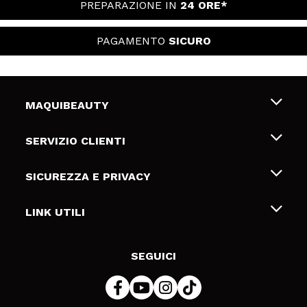
PREPARAZIONE IN
24 ORE*
PAGAMENTO
SICURO
MAQUIBEAUTY
Chi siamo
SERVIZIO CLIENTI
Offerte di lavoro
Spedizioni & Resi
SICUREZZA E PRIVACY
Gift Cards
Recesso / Resi
Termini e condizioni
LINK UTILI
Metodi di pagamamento
Informativa sulla privacy
Contattaci
Politica Cookies
SEGUICI
Risoluzione delle controversie online (ODR)