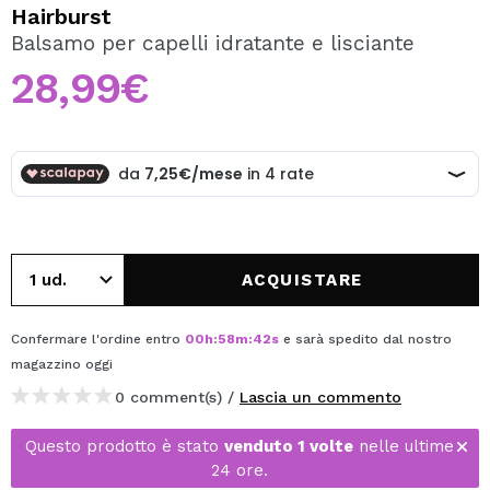
VOGLIO REGISTRARMI
Hairburst
Balsamo per capelli idratante e lisciante
Creando un account su Maquibeauty.it potrai fare i tuoi
acquisti velocemente, controllare lo stato dei tuoi ordini e
28,99€
consultare le tue operazioni precedenti.
CREARE UN ACCOUNT
ACQUISTARE
Confermare l'ordine entro
00
h
:
58
m
:
42
s
e sarà spedito dal nostro
magazzino
oggi
0 comment(s) /
Lascia un commento
Questo prodotto è stato
venduto 1 volte
nelle ultime
24 ore.