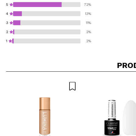
5
72%
4
13%
3
11%
2
2%
1
2%
PRO
Consiglieresti ques
INVI