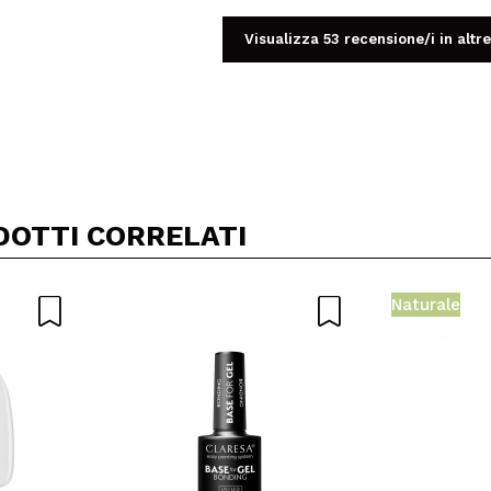
Visualizza 53 recensione/i in altre
Condividi un video o una foto
Il tuo video potrebbe essere il primo. Immaginalo...
DOTTI CORRELATI
5/
to acquisto?
Si
No
Naturale
A