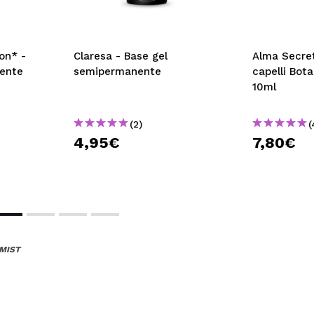
on* -
Claresa - Base gel
Alma Secret
ente
semipermanente
capelli Bot
10ml
(2)
(
4,95€
7,80€
 MIST