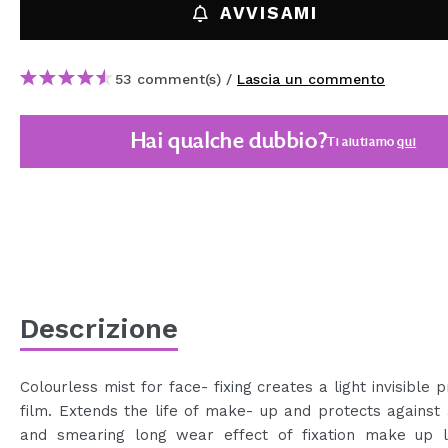
AVVISAMI
MAQUIFARMA
KOREA ZONE
53 comment(s) /
Lascia un commento
TRAVEL SIZE
NATURE
Hai qualche dubbio?
Ti aiutiamo
qui
SPECIALE
OUTLET
SONO TORNATI!
PROSSIMAMENTE
Descrizione
BLOG
Colourless mist for face- fixing creates a light invisible p
film. Extends the life of make- up and protects against
and smearing long wear effect of fixation make up l