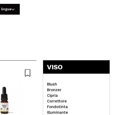
 lingue
5
VISO
Blush
Bronzer
Cipria
Correttore
Technic Cosmetics - Olio
Rev
Fondotinta
per labbra Sheer Lip Oil -
tru
Illuminante