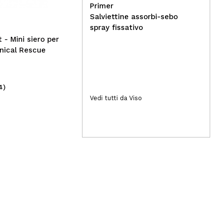
Punch Bowl
Fou
Primer
Salviettine assorbi-sebo
spray fissativo
 - Mini siero per
anical Rescue
4)
(5)
2,19€
11
Vedi tutti da Viso