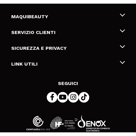
MAQUIBEAUTY
Chi siamo
SERVIZIO CLIENTI
Offerte di lavoro
Spedizioni & Resi
SICUREZZA E PRIVACY
Gift Cards
Recesso / Resi
Termini e condizioni
LINK UTILI
Metodi di pagamamento
Informativa sulla privacy
Contattaci
Politica Cookies
SEGUICI
Risoluzione delle controversie online (ODR)