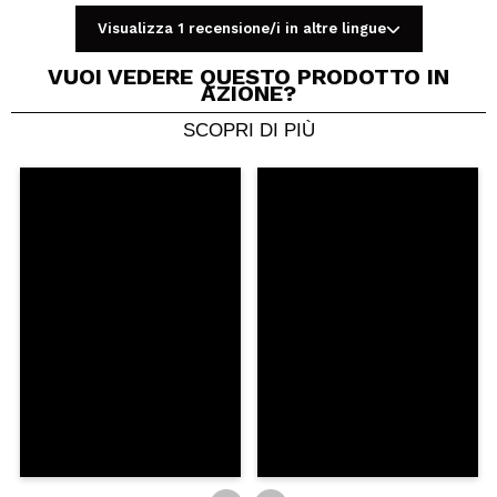
Visualizza 1 recensione/i in altre lingue
VUOI VEDERE QUESTO PRODOTTO IN
AZIONE?
SCOPRI DI PIÙ
Condividi un video o una foto
Il tuo video potrebbe essere il primo. Immaginalo...
Consiglieresti questo acquisto?
Si
No
5/5
INVIA