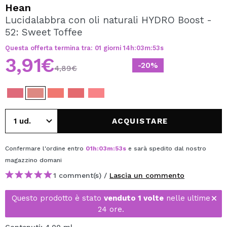
VOGLIO REGISTRARMI
Hean
Lucidalabbra con oli naturali HYDRO Boost -
Creando un account su Maquibeauty.it potrai fare i tuoi
52: Sweet Toffee
acquisti velocemente, controllare lo stato dei tuoi ordini e
consultare le tue operazioni precedenti.
Questa offerta termina tra:
01
giorni
14
h
:
03
m
:
52
s
3,91€
-20%
4,89€
CREARE UN ACCOUNT
ACQUISTARE
Confermare l'ordine entro
01
h
:
03
m
:
52
s
e sarà spedito dal nostro
magazzino
domani
1 comment(s) /
Lascia un commento
Questo prodotto è stato
venduto 1 volte
nelle ultime
24 ore.