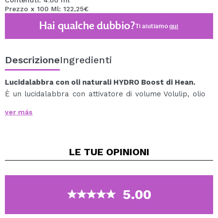
Contenuti: 4.00 ml
Prezzo x 100 Ml: 122,25€
Hai qualche dubbio?
Ti aiutiamo
qui
Descrizione
Ingredienti
Lucidalabbra con oli naturali HYDRO Boost di Hean.
È un lucidalabbra con attivatore di volume Volulip, olio
di canapa, olio di oliva, olio di limnanthes e olio di fiori
ver más
primaverili-estivi, fornisce idratazione e cura alla
delicata pelle delle labbra.
Questo lucidalabbra si presenta sotto forma di un
LE TUE
OPINIONI
delicato gel compresso con scintillii brillanti.
Vegan.
Cruelty free.
5.00