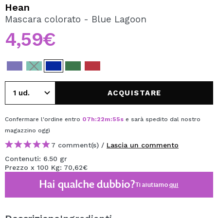
VOGLIO REGISTRARMI
Hean
Mascara colorato - Blue Lagoon
Creando un account su Maquibeauty.it potrai fare i tuoi
acquisti velocemente, controllare lo stato dei tuoi ordini e
4,59€
consultare le tue operazioni precedenti.
CREARE UN ACCOUNT
ACQUISTARE
Confermare l'ordine entro
07
h
:
22
m
:
55
s
e sarà spedito dal nostro
magazzino
oggi
7 comment(s) /
Lascia un commento
Contenuti: 6.50 gr
Prezzo x 100 Kg: 70,62€
Hai qualche dubbio?
Ti aiutiamo
qui