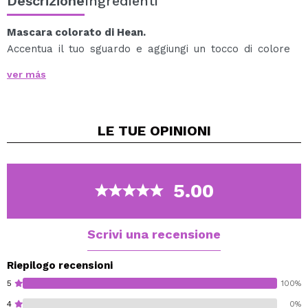
Descrizione
Ingredienti
Mascara colorato di Hean.
Accentua il tuo sguardo e aggiungi un tocco di colore
alle tue ciglia con questo mascara colorato.
ver más
Questo mascara è formulato per ispessire e allungare
le ciglia dalla radice alla punta.
Il suo pennello in silicone copre tutte le ciglia e le
LE TUE
OPINIONI
mantiene definite senza appesantirle.
È perfetto per il trucco degli occhi quotidiano e farà
risaltare i tuoi occhi.
Il colore intensamente saturo durerà tutto il giorno.
5.00
Cruelty free.
Vegan.
Scrivi una recensione
Riepilogo recensioni
5
100%
4
0%