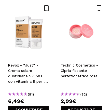
Revox - *Just* -
Technic Cosmetics -
Crema solare
Cipria fissante
quotidiana SPF50+
perfezionatrice rosa
con vitamina E per la
pelle grassa
(81)
(32)
6,49€
2,99€
ACQUISTARE
ACQUISTARE