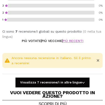
3
0%
2
0%
1
0%
Ci sono
7
recensione/i globali su questo prodotto
(0 nella tua
lingua)
PIÙ VOTATE
PIÙ VECCHIE
PIÙ RECENTI
Ancora nessuna recensione in italiano. Sii il primo
a recensire!
Visualizza 7 recensione/i in altre lingue
VUOI VEDERE QUESTO PRODOTTO IN
AZIONE?
SCOPRI DI PIÙ