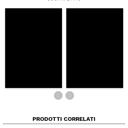
Condividi un video o una foto
Il tuo video potrebbe essere il primo. Immaginalo...
Consiglieresti questo acquisto?
Si
No
5/5
INVIA
PRODOTTI CORRELATI