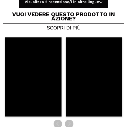
Visualizza 2 recensione/i in altre lingue
VUOI VEDERE QUESTO PRODOTTO IN
AZIONE?
SCOPRI DI PIÙ
Condividi un video o una foto
Il tuo video potrebbe essere il primo. Immaginalo...
Consiglieresti questo acquisto?
Si
No
5/5
INVIA