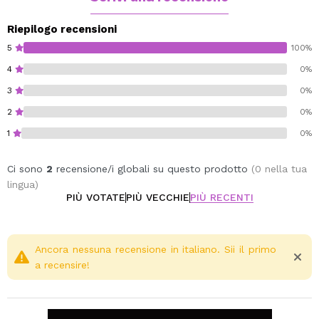
01 Pinky Nude – Un delicato color mignolo nude.
02 Peachy Nude – Caldo color pesca.
Riepilogo recensioni
03 Caramel Nude – Beige caramello intenso.
5
100%
04 Mauve – Viola rosato tenue.
4
0%
05 Wine Red – Vino rosso con note di lampone.
3
0%
06 True Red – Rosso classico e intramontabile
2
0%
Vegan.
1
0%
Cruelty free.
Ci sono
2
recensione/i globali su questo prodotto
(0 nella tua
lingua)
PIÙ VOTATE
PIÙ VECCHIE
PIÙ RECENTI
Ancora nessuna recensione in italiano. Sii il primo
a recensire!