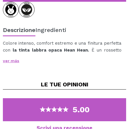
Descrizione
Ingredienti
Colore intenso, comfort estremo e una finitura perfetta
con
la tinta labbra opaca Hean Hean.
È un rossetto
liquido dalla texture ultraleggera che offre una
ver más
coprenza ricca e opaca senza compromettere
l'idratazione.
La sua formula cremosa e setosa, arricchita con
LE TUE
OPINIONI
vitamina E, avvolge le labbra come una nuvola,
garantendo un finish morbido, vellutato e a lunga
tenuta, senza seccarle.
Pensata per chi cerca intensità, leggerezza e
5.00
resistenza, Veloure Light è ideale per ogni occasione:
dai look naturali a quelli più sofisticati.
Disponibile in 6 irresistibili tonalità:
Scrivi una recensione