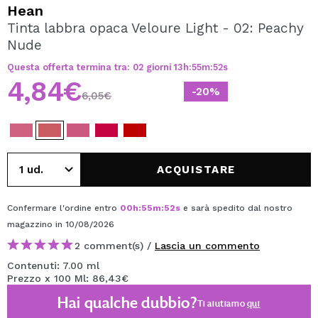
VOGLIO REGISTRARMI
Hean
Tinta labbra opaca Veloure Light - 02: Peachy
Creando un account su Maquibeauty.it potrai fare i tuoi
Nude
acquisti velocemente, controllare lo stato dei tuoi ordini e
consultare le tue operazioni precedenti.
Questa offerta termina tra:
02
giorni
13
h
:
55
m
:
52
s
4,84€
-20%
6,05€
CREARE UN ACCOUNT
ACQUISTARE
Confermare l'ordine entro
00
h
:
55
m
:
52
s
e sarà spedito dal nostro
magazzino
in 10/08/2026
2 comment(s) /
Lascia un commento
Contenuti: 7.00 ml
Prezzo x 100 Ml: 86,43€
Hai qualche dubbio?
Ti aiutiamo
qui