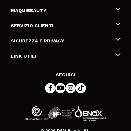
MAQUIBEAUTY
Chi siamo
SERVIZIO CLIENTI
Offerte di lavoro
Spedizioni & Resi
SICUREZZA E PRIVACY
Gift Cards
Recesso / Resi
Termini e condizioni
LINK UTILI
Metodi di pagamamento
Informativa sulla privacy
Contattaci
Politica Cookies
SEGUICI
Risoluzione delle controversie online (ODR)
© 2026 DSM Beauty, S.L.