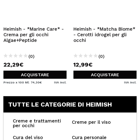
Heimish - *Marine Care* -
Heimish - *Matcha Biome*
Crema per gli occhi
- Cerotti idrogel per gli
Algae+Peptide
occhi
(0)
(0)
22,29€
12,99€
ACQUISTARE
ACQUISTARE
Prezzo x 100 Ml: 74,30€
IVA Incl.
IVA Incl.
TUTTE LE CATEGORIE DI HEIMISH
Creme e trattamenti
Creme per il viso
per occhi
Cura del viso
Cura personale