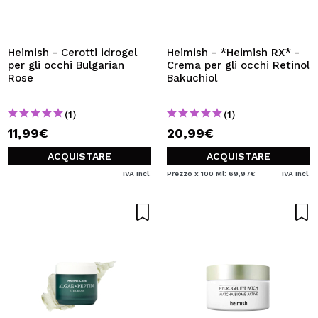
VOGLIO REGISTRARMI
Creando un account su Maquibeauty.it potrai fare i tuoi
acquisti velocemente, controllare lo stato dei tuoi ordini e
Heimish - Cerotti idrogel
Heimish - *Heimish RX* -
consultare le tue operazioni precedenti.
per gli occhi Bulgarian
Crema per gli occhi Retinol
Rose
Bakuchiol
CREARE UN ACCOUNT
(1)
(1)
11,99€
20,99€
ACQUISTARE
ACQUISTARE
IVA Incl.
Prezzo x 100 Ml: 69,97€
IVA Incl.