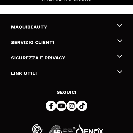
MAQUIBEAUTY
Chi siamo
SERVIZIO CLIENTI
Offerte di lavoro
Spedizioni & Resi
SICUREZZA E PRIVACY
Gift Cards
Recesso / Resi
Termini e condizioni
LINK UTILI
Metodi di pagamamento
Informativa sulla privacy
Contattaci
Politica Cookies
SEGUICI
Risoluzione delle controversie online (ODR)