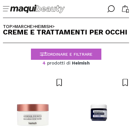
╳
╳
SELEZIONA LA TUA LINGUA
TOP
MARCHE
HEIMISH
>
>
>
CREME E TRATTAMENTI PER OCCHI
Sono già #maquilover, ho un account
BENVENUTO!
ITALIANO
ESPAÑOL
ORDINARE E FILTRARE
ENGLISH
FRANCES
4
prodotti di
Heimish
ALEMAN
PORTUGUESE
Ha dimenticato la password?
Non ho un account qui