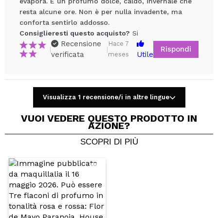
evapora. È un profumo dolce, caldo, invernale che
resta alcune ore. Non è per nulla invadente, ma
conforta sentirlo addosso.
Consiglieresti questo acquisto?
Si
Recensione
Hace 7
Rispondi
|
|
verificata
Utile
meses
Condividi un video o una foto
Il tuo video potrebbe essere il primo. Immaginalo...
Visualizza 1 recensione/i in altre lingue
Consiglieresti questo acquisto?
Si
No
VUOI VEDERE QUESTO PRODOTTO IN
AZIONE?
5/5
SCOPRI DI PIÙ
INVIA