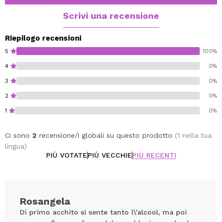
e vibrante che bilancia l'intensità iniziale.
Sul fondo, la cremosa fava tonka lascia un'impressione
Scrivi una recensione
profonda, sensuale e duratura, simbolo di un'eleganza
senza tempo.
Riepilogo recensioni
Timeless Tonka è una fragranza versatile e moderna,
5
100%
perfetta per chi cerca un profumo unisex con
4
0%
personalità, ideale sia per il giorno che per la sera.
3
0%
Famiglia olfattiva: orientale – speziata – ambrata
Note di testa: Zafferano
2
0%
Note di cuore: Geranio
1
0%
Note di fondo: fava tonka
Ci sono
2
recensione/i globali su questo prodotto
(1 nella tua
lingua)
PIÙ VOTATE
PIÙ VECCHIE
PIÙ RECENTI
Rosangela
Di primo acchito si sente tanto l\'alcool, ma poi