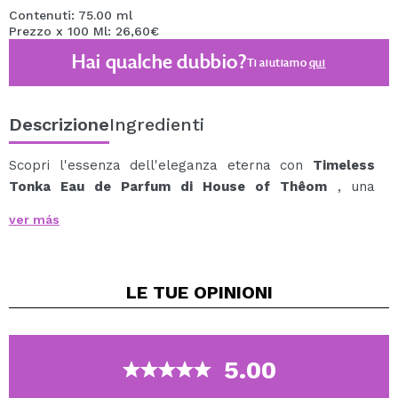
Contenuti: 75.00 ml
Prezzo x 100 Ml: 26,60€
Hai qualche dubbio?
Ti aiutiamo
qui
Descrizione
Ingredienti
Scopri l'essenza dell'eleganza eterna con
Timeless
Tonka Eau de Parfum di House of Thêom
, una
sofisticata fragranza orientale che unisce calore,
ver más
sensualità ed equilibrio.
Ispirata all'arte del lusso discreto, questa composizione
unisex affascina con il suo carattere raffinato e il suo
LE TUE
OPINIONI
profumo avvolgente.
La fragranza si apre con una nota speziata di
zafferano, che conferisce un calore accattivante ed
esotico.
5.00
Nel cuore, il geranio floreale aggiunge un tocco fresco