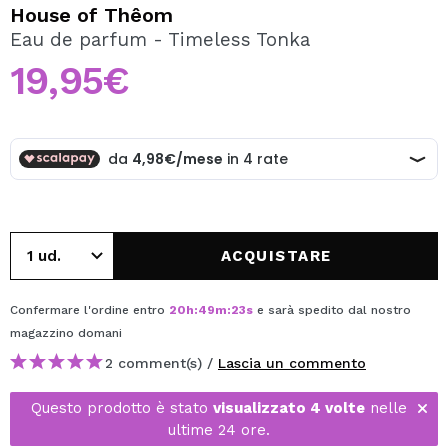
VOGLIO REGISTRARMI
House of Thêom
Eau de parfum - Timeless Tonka
Creando un account su Maquibeauty.it potrai fare i tuoi
acquisti velocemente, controllare lo stato dei tuoi ordini e
19,95€
consultare le tue operazioni precedenti.
CREARE UN ACCOUNT
ACQUISTARE
Confermare l'ordine entro
20
h
:
49
m
:
23
s
e sarà spedito dal nostro
magazzino
domani
2 comment(s) /
Lascia un commento
Questo prodotto è stato
visualizzato 4 volte
nelle
ultime 24 ore.