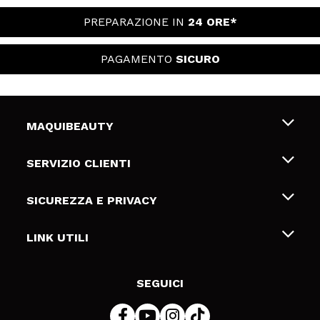
PREPARAZIONE IN
24 ORE*
PAGAMENTO
SICURO
MAQUIBEAUTY
Chi siamo
SERVIZIO CLIENTI
Offerte di lavoro
Spedizioni & Resi
SICUREZZA E PRIVACY
Gift Cards
Recesso / Resi
Termini e condizioni
LINK UTILI
Metodi di pagamamento
Informativa sulla privacy
Contattaci
Politica Cookies
SEGUICI
Risoluzione delle controversie online (ODR)