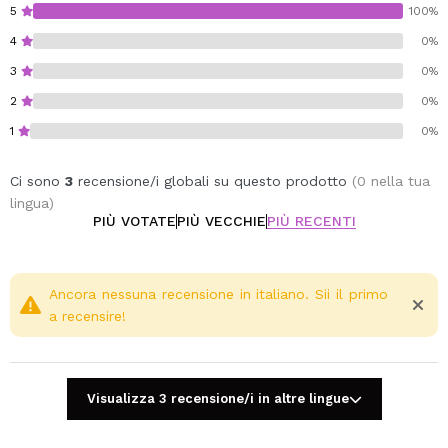
5
100%
4
0%
3
0%
2
0%
1
0%
Ci sono
3
recensione/i globali su questo prodotto
(0 nella tua
lingua)
PIÙ VOTATE
PIÙ VECCHIE
PIÙ RECENTI
Ancora nessuna recensione in italiano. Sii il primo
a recensire!
Visualizza 3 recensione/i in altre lingue