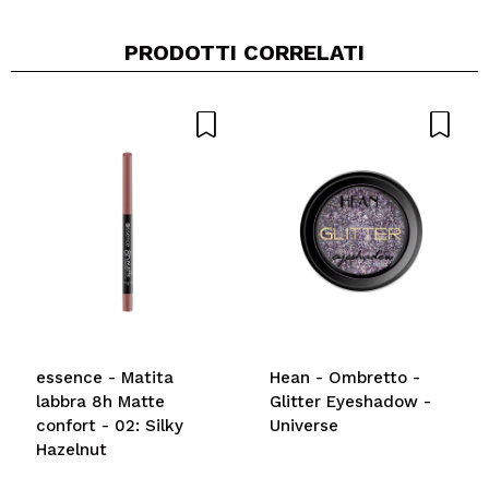
PRODOTTI CORRELATI
Condividi un video o una foto
Il tuo video potrebbe essere il primo. Immaginalo...
Consiglieresti questo acquisto?
Si
No
5/5
INVIA
essence - Matita
Hean - Ombretto -
labbra 8h Matte
Glitter Eyeshadow -
confort - 02: Silky
Universe
Hazelnut