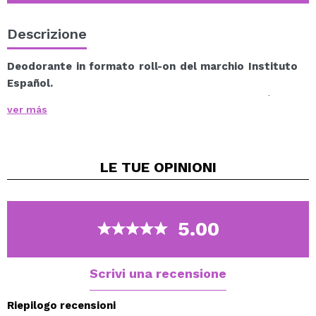
Descrizione
Deodorante in formato roll-on del marchio Instituto
Español.
Idrata e nutre grazie al contenuto di burro di karitè.
ver más
È un deodorante antitraspirante la cui durata può
arrivare fino a 48 ore.
Aiuta a ridurre la traspirazione e i cattivi odori.
LE TUE
OPINIONI
Adatto a tutti i tipi di pelle.
Senza alcol.
5.00
Scrivi una recensione
Riepilogo recensioni