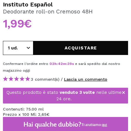
VOGLIO REGISTRARMI
Instituto Español
Deodorante roll-on Cremoso 48H
Creando un account su Maquibeauty.it potrai fare i tuoi
acquisti velocemente, controllare lo stato dei tuoi ordini e
1,99€
consultare le tue operazioni precedenti.
CREARE UN ACCOUNT
ACQUISTARE
Confermare l'ordine entro
02
h
:
42
m
:
39
s
e sarà spedito dal nostro
magazzino
oggi
3 comment(s) /
Lascia un commento
Questo prodotto è stato
venduto 3 volte
nelle ultime
24 ore.
Contenuti: 75.00 ml
Prezzo x 100 Ml: 2,65€
Hai qualche dubbio?
Ti aiutiamo
qui