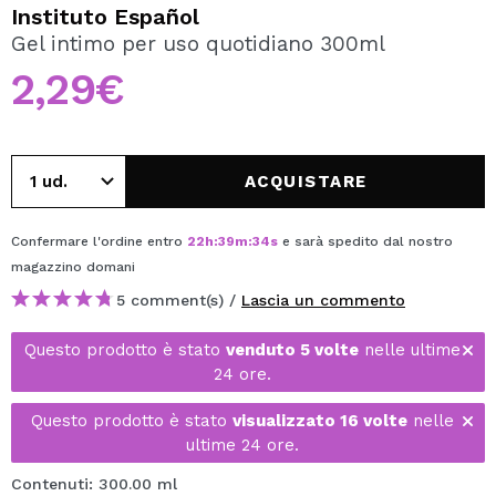
VOGLIO REGISTRARMI
Instituto Español
Gel intimo per uso quotidiano 300ml
Creando un account su Maquibeauty.it potrai fare i tuoi
acquisti velocemente, controllare lo stato dei tuoi ordini e
2,29€
consultare le tue operazioni precedenti.
CREARE UN ACCOUNT
ACQUISTARE
Confermare l'ordine entro
22
h
:
39
m
:
34
s
e sarà spedito dal nostro
magazzino
domani
5 comment(s) /
Lascia un commento
Questo prodotto è stato
venduto 5 volte
nelle ultime
24 ore.
Questo prodotto è stato
visualizzato 16 volte
nelle
ultime 24 ore.
Contenuti: 300.00 ml