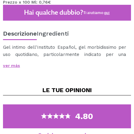
Prezzo x 100 Ml: 0,76€
Hai qualche dubbio?
Ti aiutiamo
qui
Descrizione
Ingredienti
Gel intimo dell'Instituto Español, gel morbidissimo per
uso quotidiano, particolarmente indicato per una
corretta igiene e il massimo rispetto della zona intima
ver más
delle donne.
Dona una piacevole sensazione di freschezza e
benessere per 24 ore.
LE TUE
OPINIONI
Aiuta inoltre ad avere una pelle sana con la massima
morbidezza, proteggendola da possibili irritazioni e
ottenendo una naturale idratazione nei tessuti delle
zone intime
4.80
Dermatologicamente testato