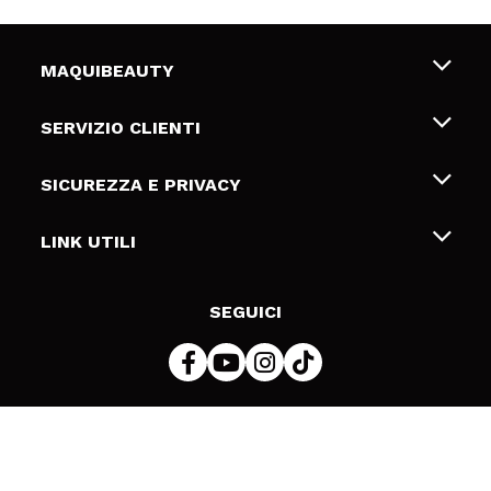
MAQUIBEAUTY
Chi siamo
SERVIZIO CLIENTI
Offerte di lavoro
Spedizioni & Resi
SICUREZZA E PRIVACY
Gift Cards
Recesso / Resi
Termini e condizioni
LINK UTILI
Metodi di pagamamento
Informativa sulla privacy
Contattaci
Politica Cookies
SEGUICI
Risoluzione delle controversie online (ODR)