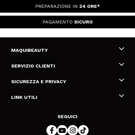
PREPARAZIONE IN
24 ORE*
PAGAMENTO
SICURO
MAQUIBEAUTY
Chi siamo
SERVIZIO CLIENTI
Offerte di lavoro
Spedizioni & Resi
SICUREZZA E PRIVACY
Gift Cards
Recesso / Resi
Termini e condizioni
LINK UTILI
Metodi di pagamamento
Informativa sulla privacy
Contattaci
Politica Cookies
SEGUICI
Risoluzione delle controversie online (ODR)