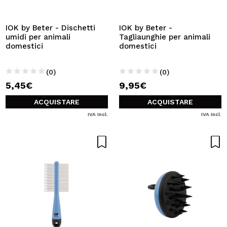
VOGLIO REGISTRARMI
Creando un account su Maquibeauty.it potrai fare i tuoi
IOK by Beter - Dischetti
IOK by Beter -
acquisti velocemente, controllare lo stato dei tuoi ordini e
umidi per animali
Tagliaunghie per animali
consultare le tue operazioni precedenti.
domestici
domestici
(0)
(0)
CREARE UN ACCOUNT
5,45€
9,95€
ACQUISTARE
ACQUISTARE
IVA Incl.
IVA Incl.