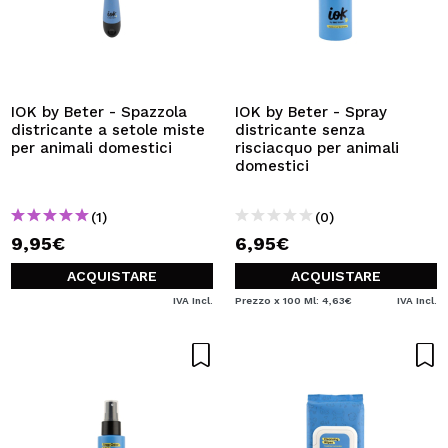
IOK by Beter - Spazzola
IOK by Beter - Spray
districante a setole miste
districante senza
per animali domestici
risciacquo per animali
domestici
(1)
(0)
9,95€
6,95€
ACQUISTARE
ACQUISTARE
IVA Incl.
Prezzo x 100 Ml: 4,63€
IVA Incl.