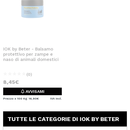
IOK by Beter - Balsamo
protettivo per zampe e
naso di animali domestici
(0)
8,45€
AVVISAMI
Prezzo x 100 Kg: 16,90€
IVA Incl.
TUTTE LE CATEGORIE DI IOK BY BETER