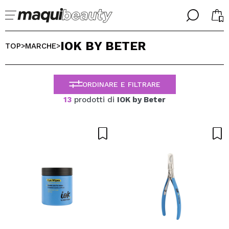
╳
╳
IOK BY BETER
SELEZIONA LA TUA LINGUA
TOP
MARCHE
>
>
Sono già #maquilover, ho un account
BENVENUTO!
ITALIANO
ESPAÑOL
ORDINARE E FILTRARE
ENGLISH
13
prodotti di
IOK by Beter
FRANCES
ALEMAN
PORTUGUESE
Ha dimenticato la password?
Non ho un account qui