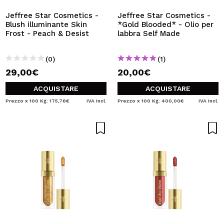
Jeffree Star Cosmetics -
Jeffree Star Cosmetics -
Blush illuminante Skin
*Gold Blooded* - Olio per
Frost - Peach & Desist
labbra Self Made
(0)
(1)
29,00€
20,00€
ACQUISTARE
ACQUISTARE
Prezzo x 100 Kg: 175,76€
IVA Incl.
Prezzo x 100 Kg: 400,00€
IVA Incl.