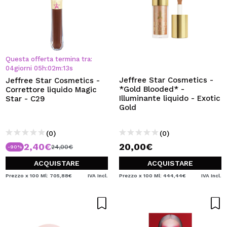
Questa offerta termina tra:
04
giorni
05
h
:
02
m
:
12
s
Jeffree Star Cosmetics -
Jeffree Star Cosmetics -
*Gold Blooded* -
Correttore liquido Magic
Illuminante liquido - Exotic
Star - C29
Gold
(0)
(0)
2,40€
20,00€
24,00€
-90%
ACQUISTARE
ACQUISTARE
Prezzo x 100 Ml: 705,88€
IVA Incl.
Prezzo x 100 Ml: 444,44€
IVA Incl.