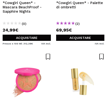
*Cowgirl Queen* -
*Cowgirl Queen* - Palette
Mascara BeachProof -
di ombretti
Sapphire Nights
(0)
(2)
24,99€
69,95€
ACQUISTARE
ACQUISTARE
Prezzo x 100 Ml: 312,38€
IVA Incl.
IVA Incl.