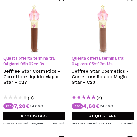
Questa offerta termina tra:
Questa offerta termina tra:
04
giorni
05
h
:
02
m
:
12
s
04
giorni
05
h
:
02
m
:
12
s
Jeffree Star Cosmetics -
Jeffree Star Cosmetics -
Correttore liquido Magic
Correttore liquido Magic
Star - C27
Star - C23
(0)
(2)
7,20€
4,80€
24,00€
24,00€
-70%
-80%
ACQUISTARE
ACQUISTARE
Prezzo x 100 Ml: 705,88€
IVA Incl.
Prezzo x 100 Ml: 705,88€
IVA Incl.