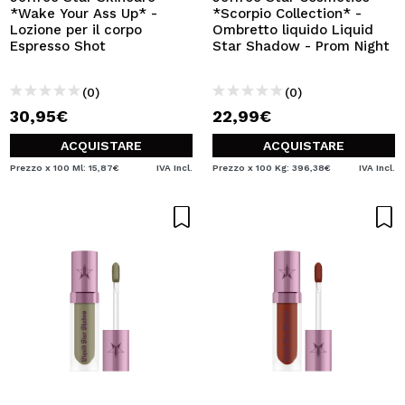
*Wake Your Ass Up* -
*Scorpio Collection* -
Lozione per il corpo
Ombretto liquido Liquid
Espresso Shot
Star Shadow - Prom Night
(0)
(0)
30,95€
22,99€
ACQUISTARE
ACQUISTARE
Prezzo x 100 Ml: 15,87€
IVA Incl.
Prezzo x 100 Kg: 396,38€
IVA Incl.