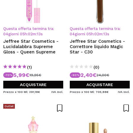
Questa offerta termina tra:
Questa offerta termina tra:
04
giorni
05
h
:
02
m
:
12
s
04
giorni
05
h
:
02
m
:
12
s
Jeffree Star Cosmetics -
Jeffree Star Cosmetics -
Lucidalabbra Supreme
Correttore liquido Magic
Gloss - Queen Supreme
Star - C30
(1)
(0)
5,99€
2,40€
19,95€
24,00€
-70%
-90%
ACQUISTARE
ACQUISTARE
Prezzo x 100 Ml: 391,18€
IVA Incl.
Prezzo x 100 Ml: 705,88€
IVA Incl.
Outlet