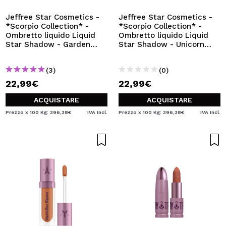
Jeffree Star Cosmetics -
Jeffree Star Cosmetics -
*Scorpio Collection* -
*Scorpio Collection* -
Ombretto liquido Liquid
Ombretto liquido Liquid
Star Shadow - Garden
Star Shadow - Unicorn
Grove
Blood
(3)
(0)
22,99€
22,99€
ACQUISTARE
ACQUISTARE
Prezzo x 100 Kg: 396,38€
IVA Incl.
Prezzo x 100 Kg: 396,38€
IVA Incl.