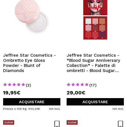
Jeffree Star Cosmetics -
Jeffree Star Cosmetics -
Ombretto Eye Gloss
*Blood Sugar Anniversary
Powder - Blunt of
Collection* - Palette di
Diamonds
ombretti - Blood Sugar
Mini
(2)
(17)
19,95€
29,00€
ACQUISTARE
ACQUISTARE
Prezzo x 100 Kg: 443,33€
IVA Incl.
IVA Incl.
Outlet
Outlet