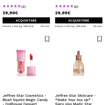
(2)
(4)
29,99€
29,99€
ACQUISTARE
ACQUISTARE
Prezzo x 100 Kg: 285,62€
IVA Incl.
Prezzo x 100 Kg: 285,62€
IVA Incl.
Jeffree Star Cosmetics -
Jeffree Star Skincare -
Blush liquido Magic Candy
*Wake Your Ass Up* -
- Dollhouse Dessert
Siero viso Magic Star