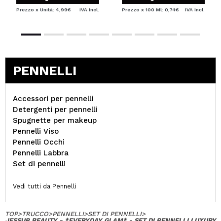
Prezzo x Unità: 4,99€
IVA Incl.
Prezzo x 100 Ml: 0,74€
IVA Incl.
PENNELLI
Accessori per pennelli
Detergenti per pennelli
Spugnette per makeup
Pennelli Viso
Pennelli Occhi
Pennelli Labbra
Set di pennelli
Vedi tutti da Pennelli
TOP
>
TRUCCO
>
PENNELLI
>
SET DI PENNELLI
>
JESSUP BEAUTY - *EVERYDAY GLAM* - SET DI PENNELLI LUXURY