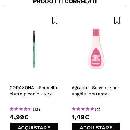
PRODOTTI CORRELATI
Condividi un video o una foto
Il tuo video potrebbe essere il primo. Immaginalo...
Consiglieresti questo acquisto?
Si
No
5/5
INVIA
CORAZONA - Pennello
Agrado - Solvente per
piatto piccolo - 227
unghie idratante
(13)
(5)
4,99€
1,49€
ACQUISTARE
ACQUISTARE