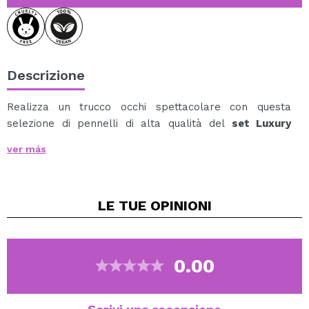
Descrizione
Realizza un trucco occhi spettacolare con questa
selezione di pennelli di alta qualità del
set Luxury
Purple di Jessup Beauty
.
ver más
Questo elegante set viola incorpora il caratteristico
design curvo, combinando funzionalità e stile in ogni
dettaglio.
LE TUE
OPINIONI
Il set comprende 6 pennelli per occhi di diverse forme:
grandi, angolati e di precisione, che permettono di
creare con facilità un'ampia varietà di look.
Una selezione accurata di pennelli è fondamentale per
0.00
definire, sfumare e mettere in risalto gli occhi,
ottenendo risultati più intensi e professionali.