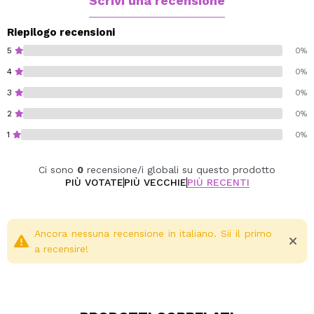
Scrivi una recensione
Cruelty free.
Vegan.
Riepilogo recensioni
5
0%
4
0%
3
0%
2
0%
1
0%
Ci sono
0
recensione/i globali su questo prodotto
PIÙ VOTATE
PIÙ VECCHIE
PIÙ RECENTI
Ancora nessuna recensione in italiano. Sii il primo
a recensire!