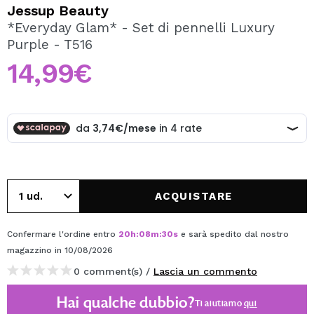
VOGLIO REGISTRARMI
Jessup Beauty
*Everyday Glam* - Set di pennelli Luxury
Creando un account su Maquibeauty.it potrai fare i tuoi
Purple - T516
acquisti velocemente, controllare lo stato dei tuoi ordini e
consultare le tue operazioni precedenti.
14,99€
CREARE UN ACCOUNT
ACQUISTARE
Confermare l'ordine entro
20
h
:
08
m
:
30
s
e sarà spedito dal nostro
magazzino
in 10/08/2026
0 comment(s) /
Lascia un commento
Hai qualche dubbio?
Ti aiutiamo
qui