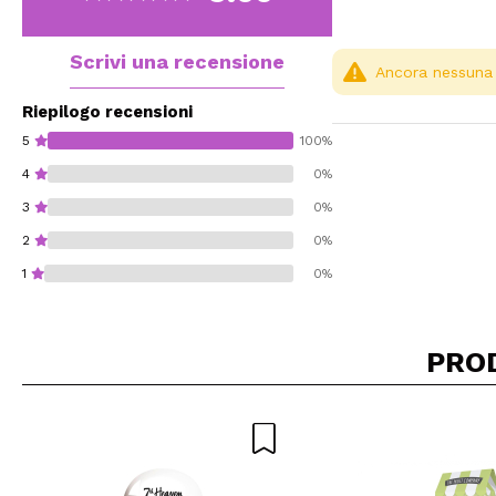
Scrivi una recensione
Ancora nessuna r
Riepilogo recensioni
5
100%
4
0%
3
0%
2
0%
1
0%
PRO
Consiglieresti ques
INVI