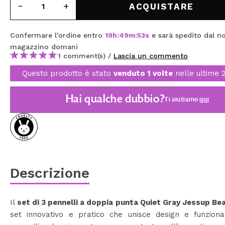
ACQUISTARE
MAQUIFARMA
KOREA ZONE
Confermare l'ordine entro
19
h
:
49
m
:
53
s
e sarà spedito dal n
magazzino
domani
TRAVEL SIZE
1 comment(s) /
Lascia un commento
NATURE
Questo prodotto è stato
venduto 1 volte
nelle ultime 
Hai qualche dubbio?
Ti aiutiamo
qui
SPECIALE
OUTLET
SONO TORNATI!
PROSSIMAMENTE
Descrizione
BLOG
Il
set di 3 pennelli a doppia punta Quiet Gray Jessup Be
set innovativo e pratico che unisce design e funzional