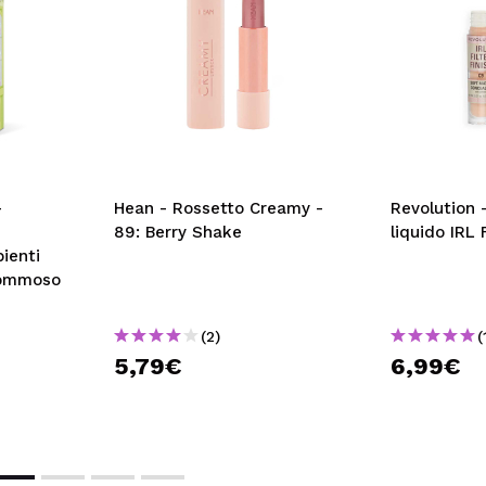
-
Hean - Rossetto Creamy -
Revolution 
89: Berry Shake
liquido IRL 
ienti
Gommoso
(2)
(
5,79€
6,99€