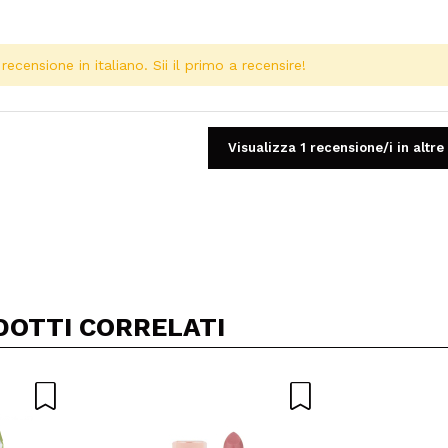
ecensione in italiano. Sii il primo a recensire!
Visualizza 1 recensione/i in altre
Condividi un video o una foto
Il tuo video potrebbe essere il primo. Immaginalo...
DOTTI CORRELATI
5/
to acquisto?
Si
No
A