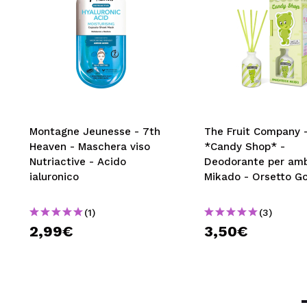
Montagne Jeunesse - 7th
The Fruit Company 
Heaven - Maschera viso
*Candy Shop* -
Nutriactive - Acido
Deodorante per amb
ialuronico
Mikado - Orsetto 
(1)
(3)
2,99€
3,50€