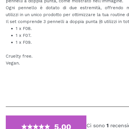
pennelli a doppia punta, come mostrato nell'immagine.
Ogni pennello è dotato di due estremità, offrendo mo
utilizzi in un unico prodotto per ottimizzare la tua routine d
Il set comprende 3 pennelli a doppia punta (6 utilizzi in tot
1 x F08.
1 x F07.
1 x F09.
Cruelty free.
Vegan.
5.00
Ci sono
1
recensi