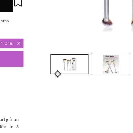
ostro
24 ore.
auty
è un
ità in 3