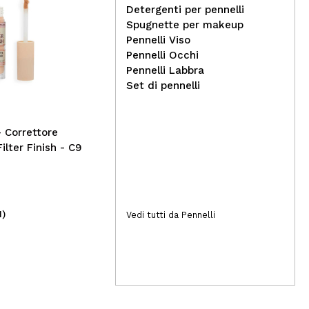
Detergenti per pennelli
Spugnette per makeup
Pennelli Viso
Martinelia - *Let´s be
G9 
Pennelli Occhi
mermaids* - Kit trucco per
nut
Pennelli Labbra
bambini
Aes
Set di pennelli
- Correttore
Filter Finish - C9
1)
(1)
Vedi tutti da Pennelli
7,99€
3,