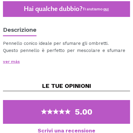
Hai qualche dubbio?
Ti aiutiamo
qui
Descrizione
Pennello conico ideale per sfumare gli ombretti.
Questo pennello è perfetto per mescolare e sfumare
facilmente i prodotti.
ver más
Ha setole naturali, manico in legno nero e puntale in
metallo.
LE TUE
OPINIONI
5.00
Scrivi una recensione