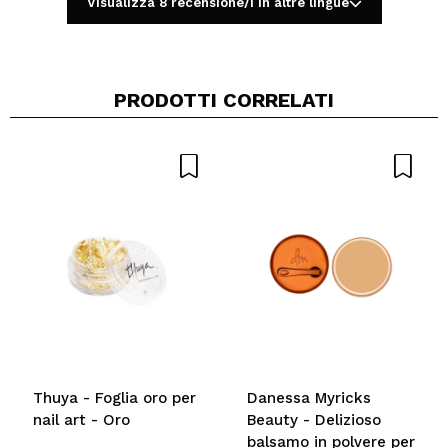
Visualizza 8 recensione/i in altre lingue
PRODOTTI CORRELATI
Condividi un video o una foto
Il tuo video potrebbe essere il primo. Immaginalo...
Consiglieresti questo acquisto?
Si
No
5/5
INVIA
Thuya - Foglia oro per
Danessa Myricks
nail art - Oro
Beauty - Delizioso
balsamo in polvere per