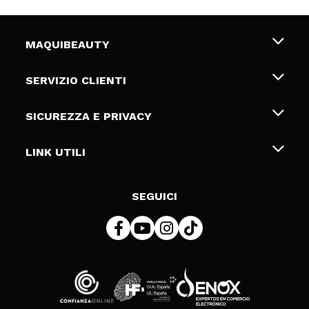
MAQUIBEAUTY
Chi siamo
SERVIZIO CLIENTI
Offerte di lavoro
Spedizioni & Resi
SICUREZZA E PRIVACY
Gift Cards
Recesso / Resi
Termini e condizioni
LINK UTILI
Metodi di pagamamento
Informativa sulla privacy
Contattaci
Politica Cookies
SEGUICI
Risoluzione delle controversie online (ODR)