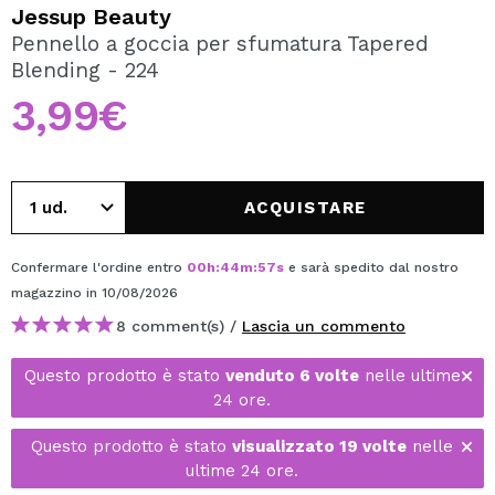
VOGLIO REGISTRARMI
Jessup Beauty
Pennello a goccia per sfumatura Tapered
Creando un account su Maquibeauty.it potrai fare i tuoi
Blending - 224
acquisti velocemente, controllare lo stato dei tuoi ordini e
consultare le tue operazioni precedenti.
3,99€
CREARE UN ACCOUNT
ACQUISTARE
Confermare l'ordine entro
00
h
:
44
m
:
57
s
e sarà spedito dal nostro
magazzino
in 10/08/2026
8 comment(s) /
Lascia un commento
Questo prodotto è stato
venduto 6 volte
nelle ultime
24 ore.
Questo prodotto è stato
visualizzato 19 volte
nelle
ultime 24 ore.