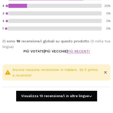
4
20%
3
0%
2
0%
1
0%
Ci sono
10
recensione/i globali su questo prodotto
(0 nella tua
lingua)
PIÙ VOTATE
PIÙ VECCHIE
PIÙ RECENTI
Ancora nessuna recensione in italiano. Sii il primo
a recensire!
Visualizza 10 recensione/i in altre lingue