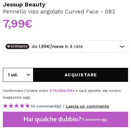
VOGLIO REGISTRARMI
Jessup Beauty
Pennello viso angolato Curved Face - 083
Creando un account su Maquibeauty.it potrai fare i tuoi
acquisti velocemente, controllare lo stato dei tuoi ordini e
7,99€
consultare le tue operazioni precedenti.
CREARE UN ACCOUNT
ACQUISTARE
Confermare l'ordine entro
07
h
:
25
m
:
50
s
e sarà spedito dal nostro
magazzino
oggi
10 comment(s) /
Lascia un commento
Hai qualche dubbio?
Ti aiutiamo
qui