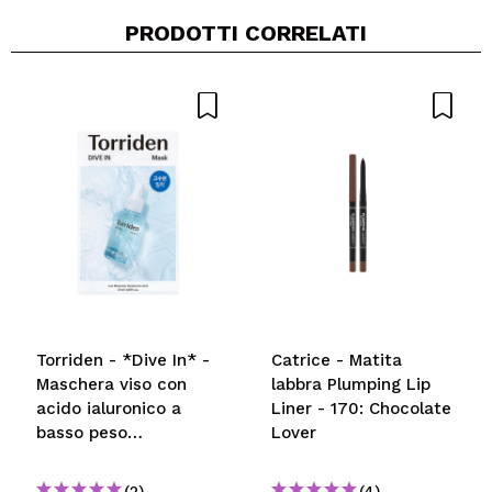
PRODOTTI CORRELATI
Condividi un video o una foto
Il tuo video potrebbe essere il primo. Immaginalo...
Consiglieresti questo acquisto?
Si
No
5/5
INVIA
Torriden - *Dive In* -
Catrice - Matita
Maschera viso con
labbra Plumping Lip
acido ialuronico a
Liner - 170: Chocolate
basso peso
Lover
molecolare
(2)
(4)