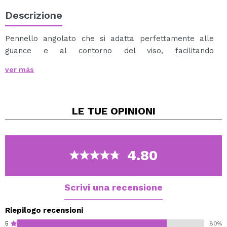
Descrizione
Pennello angolato che si adatta perfettamente alle
guance e al contorno del viso, facilitando
un'applicazione uniforme dei prodotti.
ver más
È ideale per l'applicazione di blush e prodotti per
contouring.
Ha setole sintetiche, manico in legno nero e puntale in
LE TUE
OPINIONI
metallo.
4.80
Scrivi una recensione
Riepilogo recensioni
5
80%