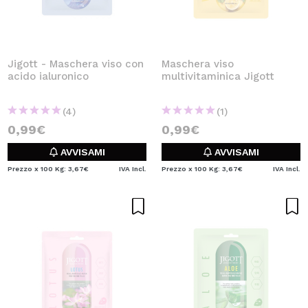
Jigott - Maschera viso con
Maschera viso
acido ialuronico
multivitaminica Jigott
(4)
(1)
0,99€
0,99€
AVVISAMI
AVVISAMI
Prezzo x 100 Kg: 3,67€
IVA Incl.
Prezzo x 100 Kg: 3,67€
IVA Incl.