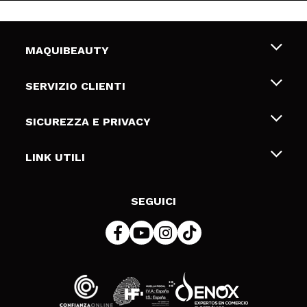
MAQUIBEAUTY
Chi siamo
SERVIZIO CLIENTI
Offerte di lavoro
Spedizioni & Resi
SICUREZZA E PRIVACY
Gift Cards
Recesso / Resi
Termini e condizioni
LINK UTILI
Metodi di pagamamento
Informativa sulla privacy
Contattaci
Politica Cookies
SEGUICI
Risoluzione delle controversie online (ODR)