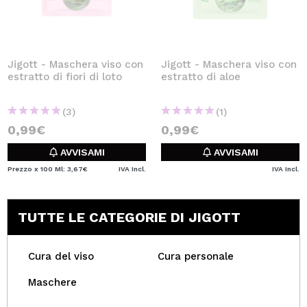
Jigott - Maschera viso con
Jigott - Maschera viso con
estratto di fiori di loto
estratto di aloe
(3)
(1)
0,99€
0,99€
AVVISAMI
AVVISAMI
Prezzo x 100 Ml: 3,67€
IVA Incl.
IVA Incl.
TUTTE LE CATEGORIE DI JIGOTT
Cura del viso
Cura personale
Maschere