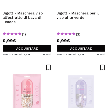
VOGLIO REGISTRARMI
Creando un account su Maquibeauty.it potrai fare i tuoi
Jigott - Maschera viso
Jigott - Maschera per il
acquisti velocemente, controllare lo stato dei tuoi ordini e
all'estratto di bava di
viso al tè verde
consultare le tue operazioni precedenti.
lumaca
(1)
(2)
CREARE UN ACCOUNT
0,99€
0,99€
ACQUISTARE
ACQUISTARE
Prezzo x 100 Ml: 3,67€
IVA Incl.
Prezzo x 100 Ml: 3,67€
IVA Incl.