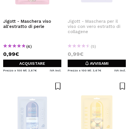
Jigott - Maschera viso
Jigott - Maschera per il
all'estratto di perle
viso con vero estratto di
collagene
(4)
(5)
0,99€
0,99€
ACQUISTARE
AVVISAMI
Prezzo x 100 Ml: 3,67€
IVA Incl.
Prezzo x 100 Ml: 3,67€
IVA Incl.