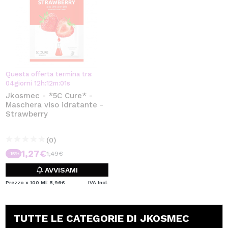
Questa offerta termina tra:
04
giorni
12
h
:
11
m
:
59
s
Jkosmec - *5C Cure* -
Maschera viso idratante -
Strawberry
(0)
1,27€
1,49€
-15%
AVVISAMI
Prezzo x 100 Ml: 5,96€
IVA Incl.
TUTTE LE CATEGORIE DI JKOSMEC