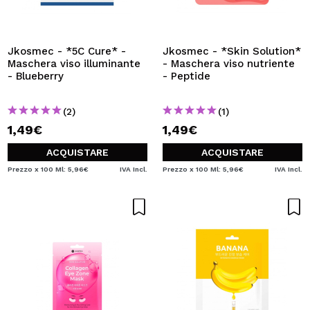
Jkosmec - *5C Cure* -
Jkosmec - *Skin Solution*
Maschera viso illuminante
- Maschera viso nutriente
- Blueberry
- Peptide
(2)
(1)
1,49€
1,49€
ACQUISTARE
ACQUISTARE
Prezzo x 100 Ml: 5,96€
IVA Incl.
Prezzo x 100 Ml: 5,96€
IVA Incl.