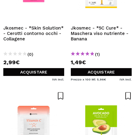
Jkosmec - *Skin Solution*
Jkosmec - *5C Cure* -
- Cerotti contorno occhi -
Maschera viso nutriente -
Collagene
Banana
(0)
(1)
2,99€
1,49€
ACQUISTARE
ACQUISTARE
IVA Incl.
Prezzo x 100 Ml: 5,96€
IVA Incl.