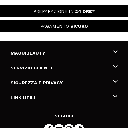
PREPARAZIONE IN
24 ORE*
PAGAMENTO
SICURO
MAQUIBEAUTY
Chi siamo
SERVIZIO CLIENTI
Offerte di lavoro
Spedizioni & Resi
SICUREZZA E PRIVACY
Gift Cards
Recesso / Resi
Termini e condizioni
LINK UTILI
Metodi di pagamamento
Informativa sulla privacy
Contattaci
Politica Cookies
SEGUICI
Risoluzione delle controversie online (ODR)