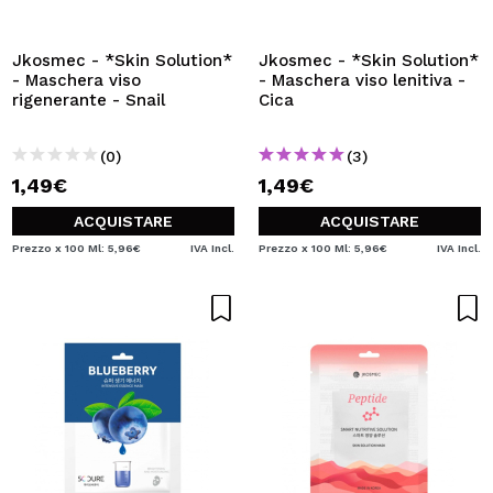
VOGLIO REGISTRARMI
Creando un account su Maquibeauty.it potrai fare i tuoi
Jkosmec - *Skin Solution*
Jkosmec - *Skin Solution*
acquisti velocemente, controllare lo stato dei tuoi ordini e
- Maschera viso
- Maschera viso lenitiva -
consultare le tue operazioni precedenti.
rigenerante - Snail
Cica
(0)
(3)
CREARE UN ACCOUNT
1,49€
1,49€
ACQUISTARE
ACQUISTARE
Prezzo x 100 Ml: 5,96€
IVA Incl.
Prezzo x 100 Ml: 5,96€
IVA Incl.