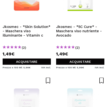
Jkosmec - *Skin Solution*
Jkosmec - *5C Cure* -
- Maschera viso
Maschera viso nutriente -
illuminante - Vitamin c
Avocado
(2)
(2)
1,49€
1,49€
ACQUISTARE
ACQUISTARE
Prezzo x 100 Ml: 5,96€
IVA Incl.
Prezzo x 100 Ml: 5,96€
IVA Incl.