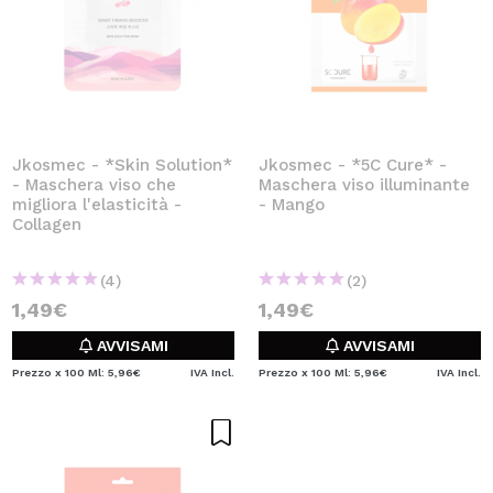
Jkosmec - *Skin Solution*
Jkosmec - *5C Cure* -
- Maschera viso che
Maschera viso illuminante
migliora l'elasticità -
- Mango
Collagen
(4)
(2)
1,49€
1,49€
AVVISAMI
AVVISAMI
Prezzo x 100 Ml: 5,96€
IVA Incl.
Prezzo x 100 Ml: 5,96€
IVA Incl.