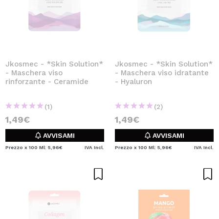
Jkosmec - *Skin Solution*
Jkosmec - *Skin Solution*
- Maschera viso
- Maschera viso idratante
rinforzante - Ceramide
- Hyaluron
(1)
(2)
1,49€
1,49€
AVVISAMI
AVVISAMI
Prezzo x 100 Ml: 5,96€
IVA Incl.
Prezzo x 100 Ml: 5,96€
IVA Incl.