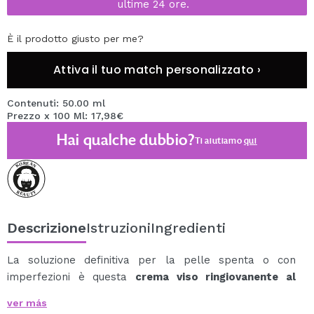
ultime 24 ore.
È il prodotto giusto per me?
Attiva il tuo match personalizzato ›
Contenuti: 50.00 ml
Prezzo x 100 Ml: 17,98€
Hai qualche dubbio?
Ti aiutiamo
qui
Descrizione
Istruzioni
Ingredienti
La soluzione definitiva per la pelle spenta o con
imperfezioni è questa
crema viso ringiovanente al
collagene Skin Solution di Jkosmec
.
ver más
La sua formula arricchita con Vitamina C Pura,