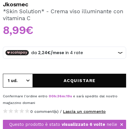
VOGLIO REGISTRARMI
Jkosmec
*Skin Solution* - Crema viso illuminante con
Creando un account su Maquibeauty.it potrai fare i tuoi
vitamina C
acquisti velocemente, controllare lo stato dei tuoi ordini e
consultare le tue operazioni precedenti.
8,99€
CREARE UN ACCOUNT
ACQUISTARE
Confermare l'ordine entro
00
h
:
36
m
:
19
s
e sarà spedito dal nostro
magazzino
domani
0 comment(s) /
Lascia un commento
Questo prodotto è stato
visualizzato 6 volte
nelle