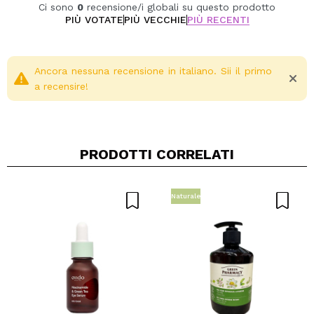
Idratazione profonda per una pelle più morbida e
Ci sono
0
recensione/i globali su questo prodotto
sana.
PIÙ VOTATE
PIÙ VECCHIE
PIÙ RECENTI
Adatto alle donne incinte.
Ancora nessuna recensione in italiano. Sii il primo
a recensire!
PRODOTTI CORRELATI
Naturale
Condividi un video o una foto
Il tuo video potrebbe essere il primo. Immaginalo...
Consiglieresti questo acquisto?
Si
No
5/5