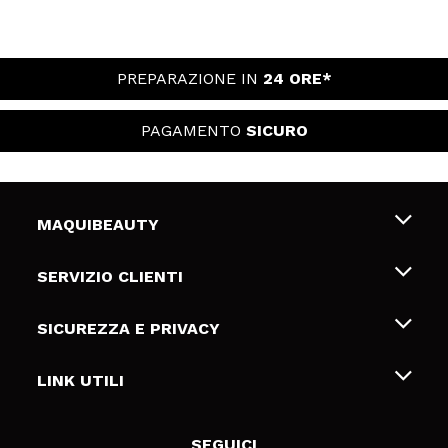
PREPARAZIONE IN
24 ORE*
PAGAMENTO
SICURO
MAQUIBEAUTY
Chi siamo
SERVIZIO CLIENTI
Offerte di lavoro
Spedizioni & Resi
SICUREZZA E PRIVACY
Gift Cards
Recesso / Resi
Termini e condizioni
LINK UTILI
Metodi di pagamamento
Informativa sulla privacy
Contattaci
Politica Cookies
SEGUICI