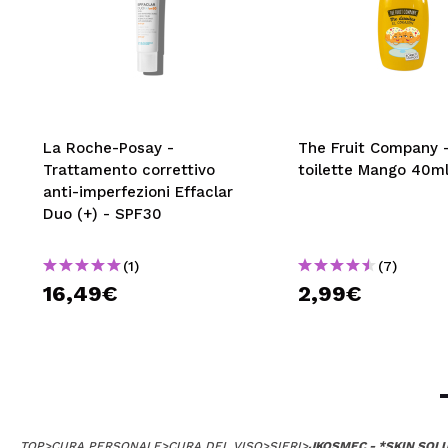
La Roche-Posay -
The Fruit Company 
Trattamento correttivo
toilette Mango 40m
anti-imperfezioni Effaclar
Duo (+) - SPF30
(1)
(7)
16,49€
2,99€
TOP
>
CURA PERSONALE
>
CURA DEL VISO
>
SIERI
>
JKOSMEC - *SKIN SOLU