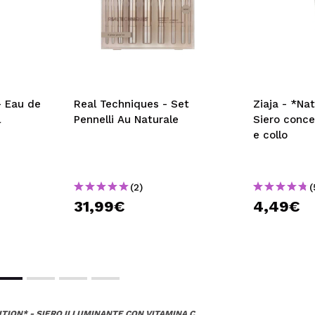
- Eau de
Real Techniques - Set
Ziaja - *Nat
l
Pennelli Au Naturale
Siero conce
e collo
(2)
(
31,99€
4,49€
TION* - SIERO ILLUMINANTE CON VITAMINA C