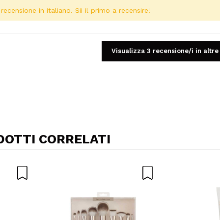
ecensione in italiano. Sii il primo a recensire!
Visualizza 3 recensione/i in altre
Condividi un video o una foto
Il tuo video potrebbe essere il primo. Immaginalo...
DOTTI CORRELATI
5/
to acquisto?
Si
No
A