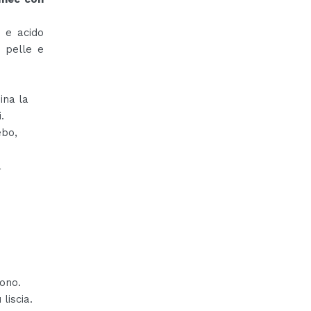
 e acido
a pelle e
ina la
.
ebo,
a
tono.
 liscia.