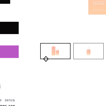
i
 e senza
smec con