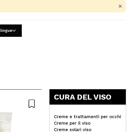
 lingue
5
CURA DEL VISO
Nat
Creme e trattamenti per occhi
Creme per il viso
Creme solari viso