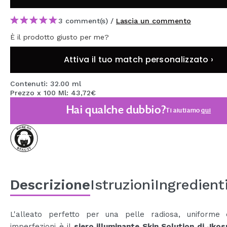
MAQUIFARMA
3 comment(s) /
Lascia un commento
KOREA ZONE
È il prodotto giusto per me?
TRAVEL SIZE
Attiva il tuo match personalizzato ›
NATURE
Contenuti: 32.00 ml
Prezzo x 100 Ml: 43,72€
SPECIALE
Hai qualche dubbio?
Ti aiutiamo
qui
OUTLET
SONO TORNATI!
PROSSIMAMENTE
Descrizione
Istruzioni
Ingredient
BLOG
L'alleato perfetto per una pelle radiosa, uniforme
imperfezioni è il
siero illuminante Skin Solution di Jko