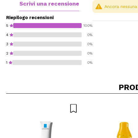
Scrivi una recensione
Ancora nessuna r
Riepilogo recensioni
5
100%
4
0%
3
0%
2
0%
1
0%
PRO
Consiglieresti ques
INVI