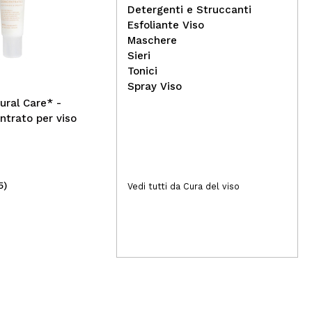
Detergenti e Struccanti
Saphir - Eau de Parfum per
Iro
Esfoliante Viso
donna 50ml - In Love de
Per
Maschere
Saphir
Gli
Sieri
Tonici
Spray Viso
ural Care* -
ntrato per viso
5)
(4)
Vedi tutti da Cura del viso
5,99€
3,