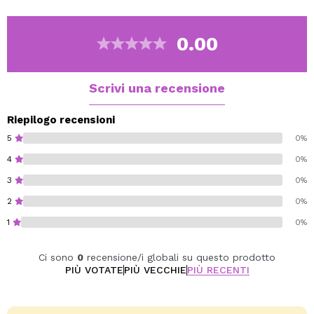
risciacquali bene.
Puoi lasciare asciugare le spazzole all'aria e non
danneggiare i capelli.
0.00
Le spazzole devono essere pulite una volta prima del
primo utilizzo.
Scrivi una recensione
Vegan.
Riepilogo recensioni
5
0%
4
0%
3
0%
2
0%
1
0%
Ci sono
0
recensione/i globali su questo prodotto
PIÙ VOTATE
PIÙ VECCHIE
PIÙ RECENTI