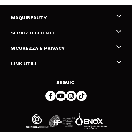
MAQUIBEAUTY
Chi siamo
SERVIZIO CLIENTI
Offerte di lavoro
Spedizioni & Resi
SICUREZZA E PRIVACY
Gift Cards
Recesso / Resi
Termini e condizioni
LINK UTILI
Metodi di pagamamento
Informativa sulla privacy
Contattaci
Politica Cookies
SEGUICI
Risoluzione delle controversie online (ODR)