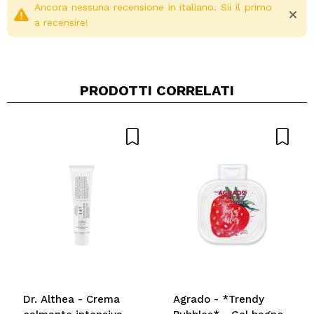
Ancora nessuna recensione in italiano. Sii il primo
a recensire!
PRODOTTI CORRELATI
Condividi un video o una foto
Il tuo video potrebbe essere il primo. Immaginalo...
Consiglieresti questo acquisto?
Si
No
5/5
INVIA
Dr. Althea - Crema
Agrado - *Trendy