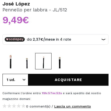
VOGLIO REGISTRARMI
José López
Pennello per labbra - JL/512
Creando un account su Maquibeauty.it potrai fare i tuoi
acquisti velocemente, controllare lo stato dei tuoi ordini e
9,49€
consultare le tue operazioni precedenti.
CREARE UN ACCOUNT
ACQUISTARE
Confermare l'ordine entro
19
h
:
57
m
:
52
s
e sarà spedito dal nostro
magazzino
domani
0 comment(s) /
Lascia un commento