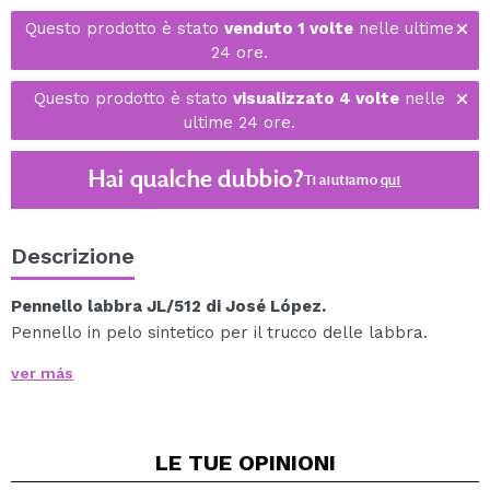
Questo prodotto è stato
venduto 1 volte
nelle ultime
24 ore.
Questo prodotto è stato
visualizzato 4 volte
nelle
ultime 24 ore.
Hai qualche dubbio?
Ti aiutiamo
qui
Descrizione
Pennello labbra JL/512 di José López.
Pennello in pelo sintetico per il trucco delle labbra.
Ti facilita la definizione delle labbra, ottenendo una
ver más
maggiore pigmentazione e un colore più reale. Preciso.
Facile da pulire e asciugare
Per lavare i pennelli, passali semplicemente sotto
LE TUE
OPINIONI
l'acqua tiepida, lavali con il tuo shampoo preferito e