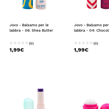
MAQUIFARMA
KOREA ZONE
TRAVEL SIZE
Jovo - Balsamo per le
Jovo - Balsamo per
labbra - 06: Shea Butter
labbra - 04: Choco
NATURE
(0)
(0)
1,99€
1,99€
SPECIALE
OUTLET
SONO TORNATI!
PROSSIMAMENTE
BLOG