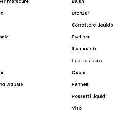
per manicure
Blush
do
Bronzer
Correttore liquido
nale
Eyeliner
Illuminante
Lucidalabbra
hi
Occhi
ndividuale
Pennelli
Rossetti liquidi
Viso