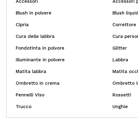
Accessori
Accessori 
Blush in polvere
Blush liqui
Cipria
Correttore
Cura delle labbra
Cura perso
Fondotinta in polvore
Glitter
Illuminante in polvere
Labbra
Matita labbra
Matita occ
Ombretto in crema
Ombretto i
Pennelli Viso
Rossetti
Trucco
Unghie