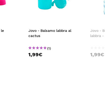
 le
Jovo - Balsamo labbra al
Jovo - B
cactus
labbra -
(1)
1,99€
1,99€