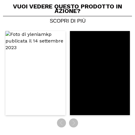
VUOI VEDERE QUESTO PRODOTTO IN
AZIONE?
SCOPRI DI PIÙ
Condividi un video o una foto
Il tuo video potrebbe essere il primo. Immaginalo...
Consiglieresti questo acquisto?
Si
No
5/5
INVIA