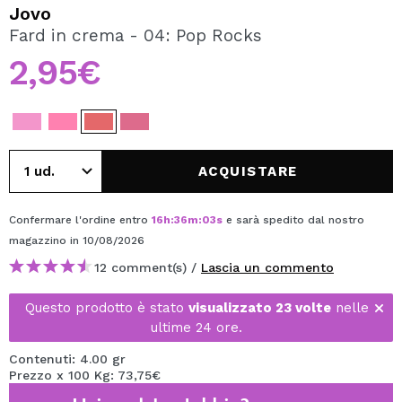
VOGLIO REGISTRARMI
Jovo
Fard in crema - 04: Pop Rocks
Creando un account su Maquibeauty.it potrai fare i tuoi
acquisti velocemente, controllare lo stato dei tuoi ordini e
2,95€
consultare le tue operazioni precedenti.
CREARE UN ACCOUNT
ACQUISTARE
Confermare l'ordine entro
16
h
:
36
m
:
03
s
e sarà spedito dal nostro
magazzino
in 10/08/2026
12 comment(s) /
Lascia un commento
Questo prodotto è stato
visualizzato 23 volte
nelle
ultime 24 ore.
Contenuti: 4.00 gr
Prezzo x 100 Kg: 73,75€