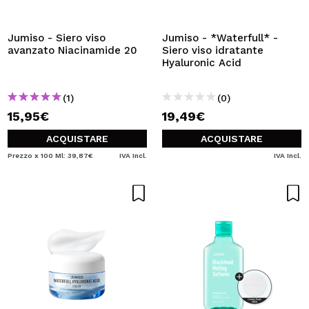
VOGLIO REGISTRARMI
Creando un account su Maquibeauty.it potrai fare i tuoi
Jumiso - Siero viso
Jumiso - *Waterfull* -
acquisti velocemente, controllare lo stato dei tuoi ordini e
avanzato Niacinamide 20
Siero viso idratante
consultare le tue operazioni precedenti.
Hyaluronic Acid
(1)
(0)
CREARE UN ACCOUNT
15,95€
19,49€
ACQUISTARE
ACQUISTARE
Prezzo x 100 Ml: 39,87€
IVA Incl.
IVA Incl.