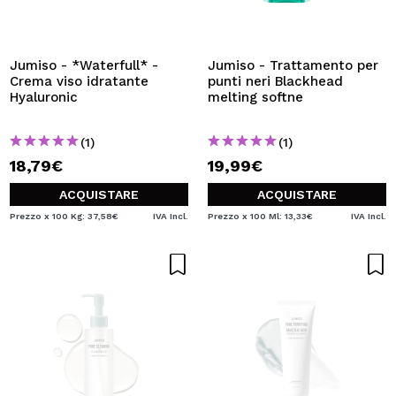
Jumiso - *Waterfull* -
Jumiso - Trattamento per
Crema viso idratante
punti neri Blackhead
Hyaluronic
melting softne
(1)
(1)
18,79€
19,99€
ACQUISTARE
ACQUISTARE
Prezzo x 100 Kg: 37,58€
IVA Incl.
Prezzo x 100 Ml: 13,33€
IVA Incl.