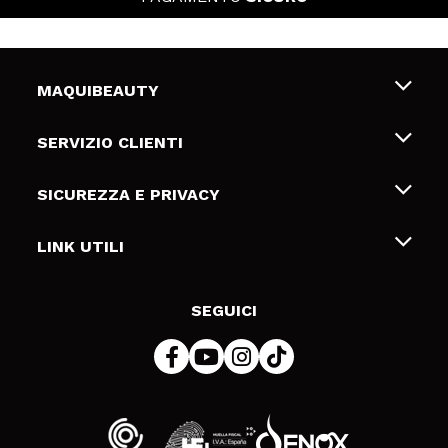
MAQUIBEAUTY
Chi siamo
SERVIZIO CLIENTI
Offerte di lavoro
Spedizioni & Resi
SICUREZZA E PRIVACY
Gift Cards
Recesso / Resi
Termini e condizioni
LINK UTILI
Metodi di pagamamento
Informativa sulla privacy
Contattaci
Politica Cookies
SEGUICI
Risoluzione delle controversie online (ODR)