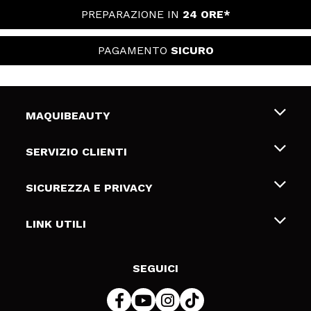
PREPARAZIONE IN
24 ORE*
PAGAMENTO
SICURO
MAQUIBEAUTY
Chi siamo
SERVIZIO CLIENTI
Offerte di lavoro
Spedizioni & Resi
SICUREZZA E PRIVACY
Gift Cards
Recesso / Resi
Termini e condizioni
LINK UTILI
Metodi di pagamamento
Informativa sulla privacy
Contattaci
Politica Cookies
SEGUICI
Risoluzione delle controversie online (ODR)