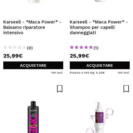
Karseell - *Maca Power* -
Karseell - *Maca Power* -
Balsamo riparatore
Shampoo per capelli
intensivo
danneggiati
(0)
(1)
25,99€
25,99€
ACQUISTARE
ACQUISTARE
IVA Incl.
Prezzo x 100 Kg: 5,20€
IVA Incl.