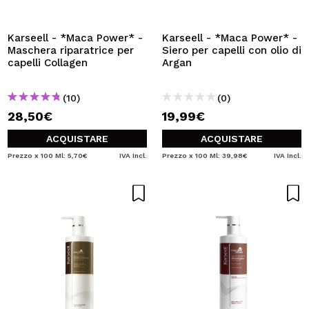
VOGLIO REGISTRARMI
Creando un account su Maquibeauty.it potrai fare i tuoi
Karseell - *Maca Power* -
Karseell - *Maca Power* -
acquisti velocemente, controllare lo stato dei tuoi ordini e
Maschera riparatrice per
Siero per capelli con olio di
consultare le tue operazioni precedenti.
capelli Collagen
Argan
(10)
(0)
CREARE UN ACCOUNT
28,50€
19,99€
ACQUISTARE
ACQUISTARE
Prezzo x 100 Ml: 5,70€
IVA Incl.
Prezzo x 100 Ml: 39,98€
IVA Incl.