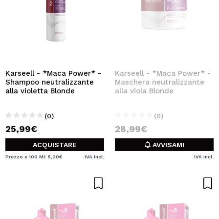
Karseell - *Maca Power* -
Karseell - *Maca Power* -
Shampoo neutralizzante
Maschera neutralizzante
alla violetta Blonde
alla viola Blonde
(0)
(0)
25,99€
28,99€
ACQUISTARE
AVVISAMI
Prezzo x 100 Ml: 5,20€
IVA Incl.
IVA Incl.