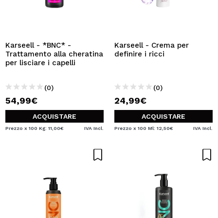
Karseell - *BNC* -
Karseell - Crema per
Trattamento alla cheratina
definire i ricci
per lisciare i capelli
(0)
(0)
54,99€
24,99€
ACQUISTARE
ACQUISTARE
Prezzo x 100 Kg: 11,00€
IVA Incl.
Prezzo x 100 Ml: 12,50€
IVA Incl.