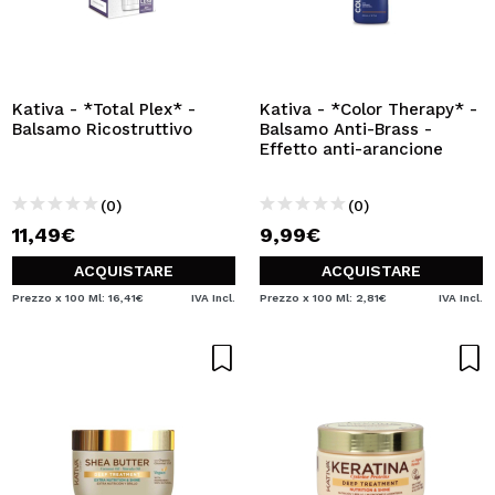
Kativa - *Total Plex* -
Kativa - *Color Therapy* -
Balsamo Ricostruttivo
Balsamo Anti-Brass -
Effetto anti-arancione
(0)
(0)
11,49€
9,99€
ACQUISTARE
ACQUISTARE
Prezzo x 100 Ml: 16,41€
IVA Incl.
Prezzo x 100 Ml: 2,81€
IVA Incl.