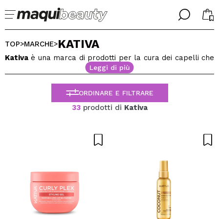
╳
╳
KATIVA
SELEZIONA LA TUA LINGUA
TOP
MARCHE
>
>
Sono già #maquilover, ho un account
Kativa
è una marca di prodotti per la cura dei capelli che
BENVENUTO!
Leggi di più
si adatta a qualsiasi esigenza e tipo di capello. Kativa
ITALIANO
ESPAÑOL
offre una varietà di trattamenti come la stiratura,
ENGLISH
maschere e kit, tra i prodotti più famosi del marchio ci
ORDINARE E FILTRARE
FRANCES
sono il
kit lisciante brasiliano e la cheratina kativa
.
33
prodotti di
Kativa
ALEMAN
Ottieni il trattamento di cui i tuoi capelli hanno bisogno
PORTUGUESE
acquistando Kativa nel nostro negozio Maquibeauty.
Ha dimenticato la password?
Non ho un account qui