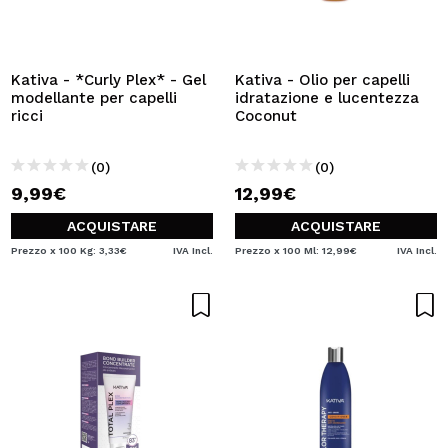
VOGLIO REGISTRARMI
Creando un account su Maquibeauty.it potrai fare i tuoi
acquisti velocemente, controllare lo stato dei tuoi ordini e
Kativa - *Curly Plex* - Gel
Kativa - Olio per capelli
consultare le tue operazioni precedenti.
modellante per capelli
idratazione e lucentezza
ricci
Coconut
CREARE UN ACCOUNT
(0)
(0)
9,99€
12,99€
ACQUISTARE
ACQUISTARE
Prezzo x 100 Kg: 3,33€
IVA Incl.
Prezzo x 100 Ml: 12,99€
IVA Incl.