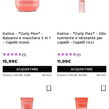
Kativa - *Curly Plex* -
Kativa - *Curly Plex* - Olio
Balsamo e maschera 2 in 1
nutriente e idratante per
- Capelli mossi
capelli - Capelli ricci
(1)
(1)
15,99€
11,99€
ACQUISTARE
ACQUISTARE
Prezzo x 100 Ml: 3,55€
IVA Incl.
Prezzo x 100 Ml: 10,90€
IVA Incl.