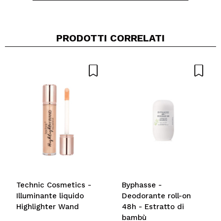
PRODOTTI CORRELATI
Condividi un video o una foto
Il tuo video potrebbe essere il primo. Immaginalo...
Consiglieresti questo acquisto?
Si
No
5/5
INVIA
Technic Cosmetics -
Byphasse -
Illuminante liquido
Deodorante roll-on
Highlighter Wand
48h - Estratto di
bambù