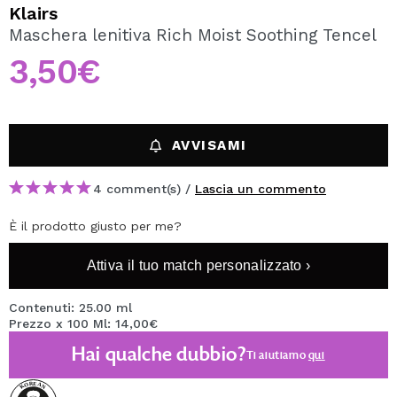
VOGLIO REGISTRARMI
Klairs
Maschera lenitiva Rich Moist Soothing Tencel
Creando un account su Maquibeauty.it potrai fare i tuoi
acquisti velocemente, controllare lo stato dei tuoi ordini e
3,50€
consultare le tue operazioni precedenti.
CREARE UN ACCOUNT
AVVISAMI
4 comment(s) /
Lascia un commento
È il prodotto giusto per me?
Attiva il tuo match personalizzato ›
Contenuti: 25.00 ml
Prezzo x 100 Ml: 14,00€
Hai qualche dubbio?
Ti aiutiamo
qui