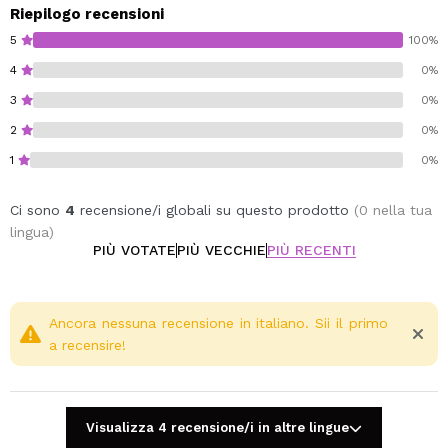
Riepilogo recensioni
5
100%
4
0%
3
0%
2
0%
1
0%
Ci sono
4
recensione/i globali su questo prodotto
(0 nella tua
lingua)
PIÙ VOTATE
PIÙ VECCHIE
PIÙ RECENTI
Ancora nessuna recensione in italiano. Sii il primo
a recensire!
Visualizza 4 recensione/i in altre lingue