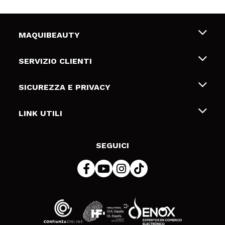
MAQUIBEAUTY
Chi siamo
SERVIZIO CLIENTI
Offerte di lavoro
Spedizioni & Resi
SICUREZZA E PRIVACY
Gift Cards
Recesso / Resi
Termini e condizioni
LINK UTILI
Metodi di pagamamento
Informativa sulla privacy
Contattaci
Politica Cookies
SEGUICI
Risoluzione delle controversie online (ODR)