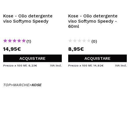
VOGLIO REGISTRARMI
Creando un account su Maquibeauty.it potrai fare i tuoi
Kose - Olio detergente
Kose - Olio detergente
acquisti velocemente, controllare lo stato dei tuoi ordini e
viso Softymo Speedy
viso Softymo Speedy -
consultare le tue operazioni precedenti.
60ml
(1)
(0)
CREARE UN ACCOUNT
14,95€
8,95€
ACQUISTARE
ACQUISTARE
Prezzo x 100 Ml: 6,23€
IVA Incl.
Prezzo x 100 Ml: 14,92€
IVA Incl.
TOP
>
MARCHE
>
KOSE