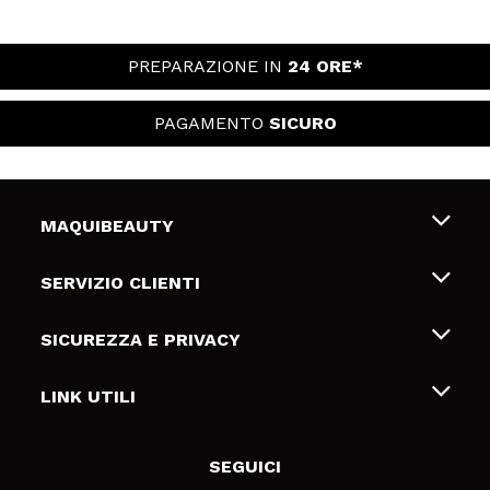
PREPARAZIONE IN
24 ORE*
PAGAMENTO
SICURO
MAQUIBEAUTY
Chi siamo
SERVIZIO CLIENTI
Offerte di lavoro
Spedizioni & Resi
SICUREZZA E PRIVACY
Gift Cards
Recesso / Resi
Termini e condizioni
LINK UTILI
Metodi di pagamamento
Informativa sulla privacy
Contattaci
Politica Cookies
SEGUICI
Risoluzione delle controversie online (ODR)