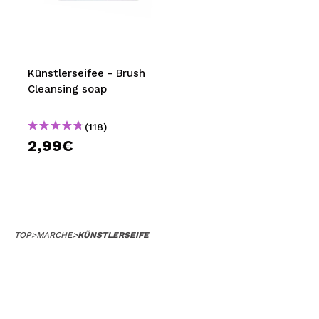
MAQUIFARMA
KOREA ZONE
TRAVEL SIZE
Künstlerseifee - Brush
Cleansing soap
NATURE
(118)
2,99€
SPECIALE
OUTLET
SONO TORNATI!
PROSSIMAMENTE
TOP
>
MARCHE
>
KÜNSTLERSEIFE
BLOG