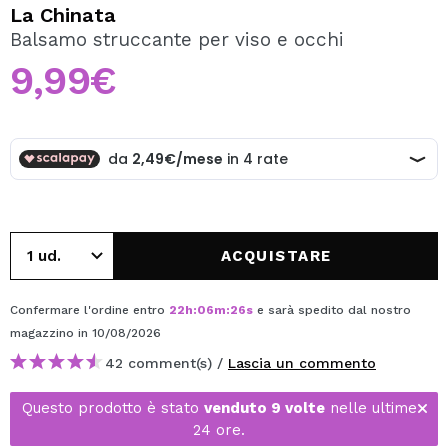
VOGLIO REGISTRARMI
La Chinata
Balsamo struccante per viso e occhi
Creando un account su Maquibeauty.it potrai fare i tuoi
acquisti velocemente, controllare lo stato dei tuoi ordini e
9,99€
consultare le tue operazioni precedenti.
CREARE UN ACCOUNT
ACQUISTARE
Confermare l'ordine entro
22
h
:
06
m
:
26
s
e sarà spedito dal nostro
magazzino
in 10/08/2026
42 comment(s) /
Lascia un commento
Questo prodotto è stato
venduto 9 volte
nelle ultime
24 ore.