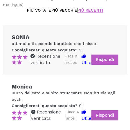
tua lingua)
PIÙ VOTATE
PIÙ VECCHIE
PIÙ RECENTI
SONIA
ottimo! è il secondo barattolo che finisco
Consiglieresti questo acquisto?
Si
Recensione
Hace 9
Rispondi
|
|
verificata
Utile
meses
Monica
Condividi un video o una foto
Burro delicato e subito struccante. Non brucia agli
Il tuo video potrebbe essere il primo. Immaginalo...
occhi
Consiglieresti questo acquisto?
Si
Recensione
Hace 4
Rispondi
|
|
Consiglieresti questo acquisto?
Si
No
verificata
Utile
años
5/5