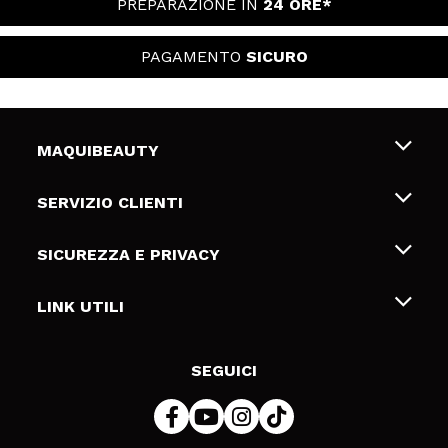
PREPARAZIONE IN
24 ORE*
PAGAMENTO
SICURO
MAQUIBEAUTY
Chi siamo
SERVIZIO CLIENTI
Offerte di lavoro
Spedizioni & Resi
SICUREZZA E PRIVACY
Gift Cards
Recesso / Resi
Termini e condizioni
LINK UTILI
Metodi di pagamamento
Informativa sulla privacy
Contattaci
Politica Cookies
SEGUICI
Risoluzione delle controversie online (ODR)