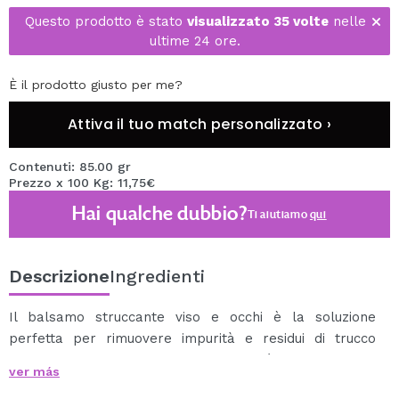
Questo prodotto è stato
visualizzato 35 volte
nelle
ultime 24 ore.
È il prodotto giusto per me?
Attiva il tuo match personalizzato ›
Contenuti: 85.00 gr
Prezzo x 100 Kg: 11,75€
Hai qualche dubbio?
Ti aiutiamo
qui
Descrizione
Ingredienti
Il balsamo struccante viso e occhi è la soluzione
perfetta per rimuovere impurità e residui di trucco
delicatamente e senza la necessità di strofinare
ver más
eccessivamente per proteggere la pelle.